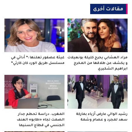
مقالات أخرى
مراد العشابي يحرج كليلة بونعيلات
غيثة عصفور تعلنها :” أدائي في
و يكشف عن طلاقها من المخرج
مسلسل طريق الورد كان كارثي”
ابراهيم الشكيري
رشيد الوالي عارض أزياء بماركة
المغرب. دراسة تحطم جدار
سعد لمجرد و عصام وشمة
الصمت تجاه «طابو» العنف
الجنسي في قطاع السنيما