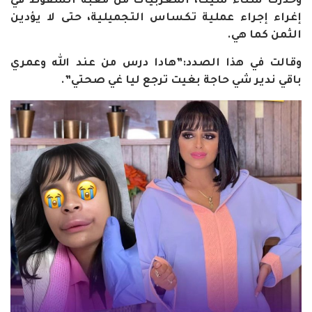
وحذرت سناء شيك، المغربيات من مغبة السقوط في
إغراء إجراء عملية تكساس التجميلية، حتى لا يؤدين
الثمن كما هي.
وقالت في هذا الصدد:”هادا درس من عند الله وعمري
باقي ندير شي حاجة بغيت ترجع ليا غي صحتي”.