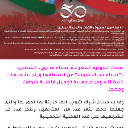
ندمت
المؤثرة
المغربية، سناء قديوي، الشهيرة
بـ”سناء شيك شوب” عن انسياقها وراء تشجيعات
المظللة لإجراء عملية
تجميل
فاشلة شوهت
وجهها.
وقالت سناء شيك شوب، انها حزينة لما لحق بها والذي
جعلها محط تنمر عدد من المتابعين وتنكر عدد من
مشجعيها على هذه العملية التجميلية.