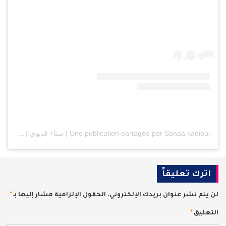
Une publication partagée par Sanaa kadioui | سناء قديوي (@chicshop_by_sanae)
اترك تعليقاً
لن يتم نشر عنوان بريدك الإلكتروني.
الحقول الإلزامية مشار إليها بـ
*
التعليق
*