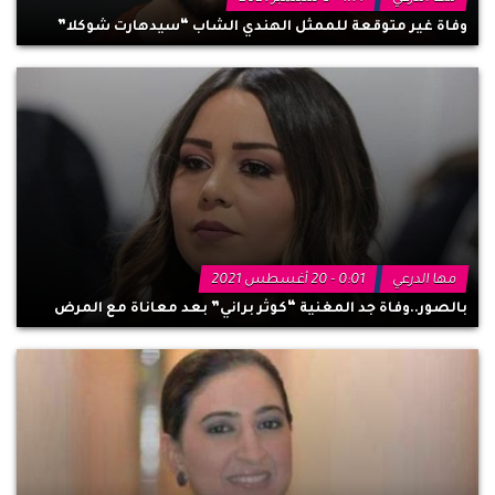
وفاة غير متوقعة للممثل الهندي الشاب “سيدهارت شوكلا”
مها الدرعي
0:01 - 20 أغسطس 2021
بالصور..وفاة جد المغنية “كوثر براني” بعد معاناة مع المرض