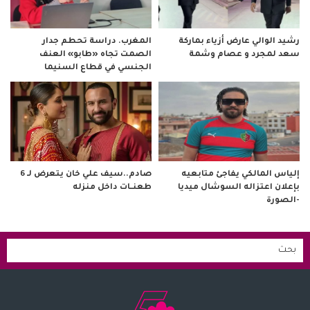
رشيد الوالي عارض أزياء بماركة
المغرب. دراسة تحطم جدار
سعد لمجرد و عصام وشمة
الصمت تجاه «طابو» العنف
الجنسي في قطاع السنيما
صادم..سيف علي خان يتعرض لـ 6
إلياس المالكي يفاجئ متابعيه
طعنــات داخل منزله
بإعلان اعتزاله السوشال ميديا
-الصورة