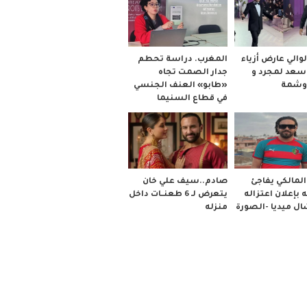
والي عارض أزياء
المغرب. دراسة تحطم
 سعد لمجرد و
جدار الصمت تجاه
وشمة
«طابو» العنف الجنسي
في قطاع السنيما
صادم..سيف علي خان
لمالكي يفاجئ
يتعرض لـ 6 طعنــات داخل
 بإعلان اعتزاله
منزله
ل ميديا -الصورة