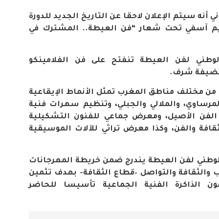
ي أنه سيتم الإعلان لاحقا عن التاريخ الجديد للدورة
ليم آسفي تحت شعار “فن العيطة.. المشترك في
لـ21 للمهرجان الوطني لفن العيطة تنفتح على فن الفلامينكو
 كضيفة شرف
.
من مختلف مناطق المغرب تمثل الأنماط الإيقاعية
لمرساوي، والملالي والجبلي، وتنظيم سهرات فنية
الفن الأصيل، ومعرض جماعي للفنون التشكيلية
افة والفن، وكذا معرض تراثي للآلات الموسيقية
الوطني لفن العيطة يندرج ضمن خريطة المهرجانات
اب والثقافة والتواصل –قطاع الثقافة- بهدف تثمين
ن الذاكرة الفنية الجماعية تأسيسا للحاضر