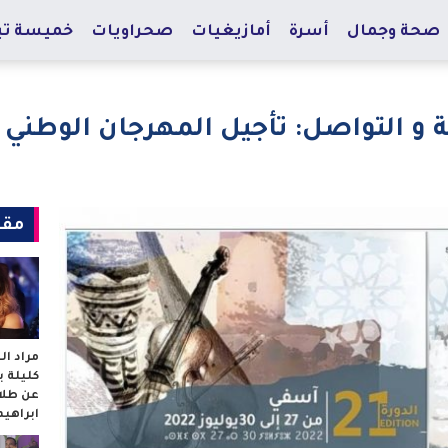
صحة وجمال
أسرة
أمازيغيات
صحراويات
خميسة تي
فة و التواصل: تأجيل المهرجان الوطني
مقا
مراد ا
كليلة 
عن طلا
ابراهي