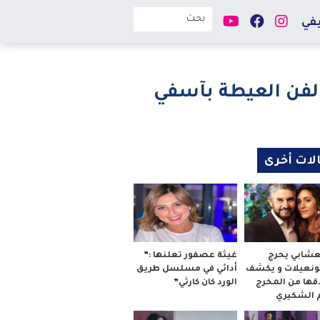
في
 لفن العيطة بآسفي
لات أخرى
لعشابي يحرج
غيثة عصفور تعلنها :”
بونعيلات و يكشف
أدائي في مسلسل طريق
قها من المخرج
الورد كان كارثي”
م الشكيري