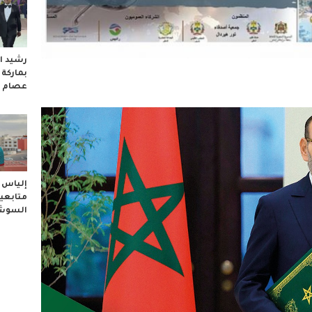
رشيد ال
بماركة
عصام 
إلياس ا
متابعيه
السوشا