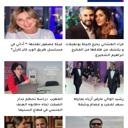
مراد العشابي يحرج كليلة بونعيلات
غيثة عصفور تعلنها :” أدائي في
و يكشف عن طلاقها من المخرج
مسلسل طريق الورد كان كارثي”
ابراهيم الشكيري
رشيد الوالي عارض أزياء بماركة
المغرب. دراسة تحطم جدار
سعد لمجرد و عصام وشمة
الصمت تجاه «طابو» العنف
الجنسي في قطاع السنيما