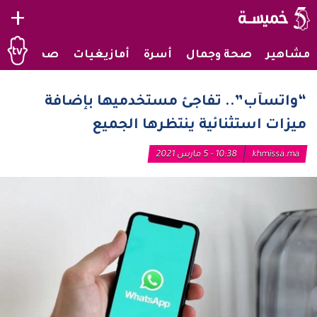
+
مشاهير
صحة وجمال
أسرة
أمازيغيات
صحراويات
“واتسآب”.. تفاجئ مستخدميها بإضافة
ميزات استثنائية ينتظرها الجميع
khmissa.ma
10:38 - 5 مارس 2021