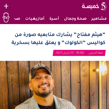
+
مشاهير
صحة وجمال
أسرة
أمازيغيات
صحراويات
“هيثم مفتاح” يشارك متابعيه صورة من
كواليس “الكولوك” و يعلق عليها بسخرية
مها الدرعي
18:00 - 25 أبريل 2021