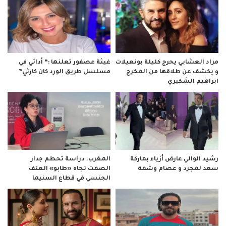
مراد العشابي يحرج كليلة بونعيلات
غيثة عصفور تعلنها :” أدائي في
و يكشف عن طلاقها من المخرج
مسلسل طريق الورد كان كارثي”
ابراهيم الشكيري
رشيد الوالي عارض أزياء بماركة
المغرب. دراسة تحطم جدار
سعد لمجرد و عصام وشمة
الصمت تجاه «طابو» العنف
الجنسي في قطاع السنيما