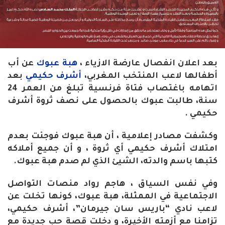
بعد اعلان انفصال عارضة الازياء ،
هبة عبوك
عن أب
أطفالها لاعب المنتخب المغربي،
أشرف حكيمي
بعد
اتهامه باغتصاب فتاة فرنسية تبلغ من العمر 24
سنة، طالبت عبوك بالحصول على نصف ثروة أشرف
حكيمي .
وكشفت مصادر إعلامية ، أن هبة عبوك فوجئت بعدم
امتلاك أشرف حكيمي أي ثروة ، و أن جميع أملاكه
كتبها باسم والدته، الشيئ الذي لم صدم هبة عبوك.
وفي نفس السياق ، هاجم رواد منصات التواصل
الاجتماعية في الممثلة، هبة عبوك، كونها تخلت عن
لاعب نادي “باريس سان جيرمان”، أشرف حكيمي،
تزامنا مع أزمته الأخيرة، و دخلت قصة حب جديدة مع