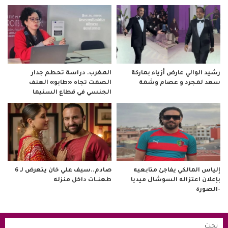
رشيد الوالي عارض أزياء بماركة
المغرب. دراسة تحطم جدار
سعد لمجرد و عصام وشمة
الصمت تجاه «طابو» العنف
الجنسي في قطاع السنيما
صادم..سيف علي خان يتعرض لـ 6
إلياس المالكي يفاجئ متابعيه
طعنــات داخل منزله
بإعلان اعتزاله السوشال ميديا
-الصورة