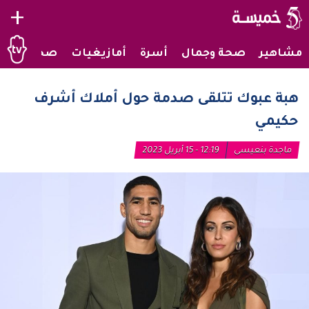
+
مشاهير
صحة وجمال
أسرة
أمازيغيات
صحراويات
هبة عبوك تتلقى صدمة حول أملاك أشرف
حكيمي
ماجدة بنعيسى
12:19 - 15 أبريل 2023