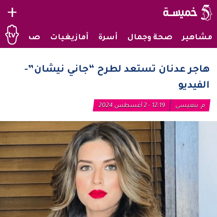
+
مشاهير
صحة وجمال
أسرة
أمازيغيات
صحراويات
هاجر عدنان تستعد لطرح “جاني نيشان”-
الفيديو
م. بنعيسى
12:19 - 2 أغسطس 2024