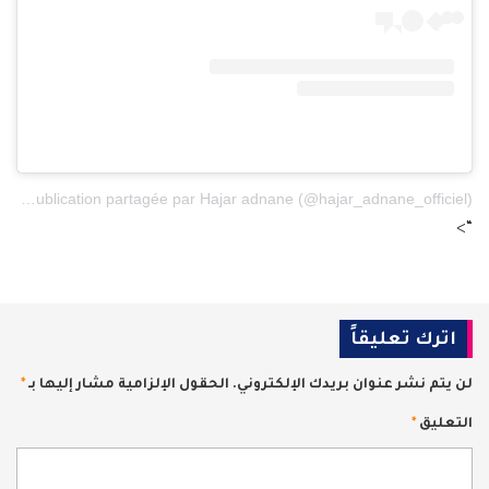
Une publication partagée par Hajar adnane (@hajar_adnane_officiel)
“>
اترك تعليقاً
لن يتم نشر عنوان بريدك الإلكتروني.
الحقول الإلزامية مشار إليها بـ
*
التعليق
*