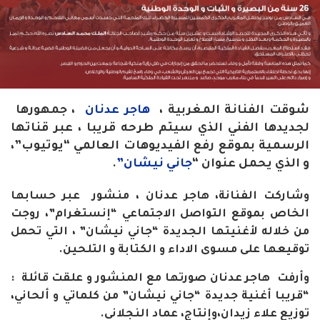
شوقت الفنانة المغربية ،
هاجر عدنان
، جمهورها
لجديدها الفني الذي سيتم طرحه قريبا ، عبر قناتها
الرسمية بموقع رفع الفيديوهات العالمي “يوتيوب”،
و الذي يحمل عنوان “
جاني نيشان”
.
وشاركت الفنانة، هاجر عدنان ، منشور عبر حسابها
الخاص بموقع التواصل الاجتماعي “إنستغرام”، روجت
من خلاله لأغنيتها الجديدة “جاني نيشان” ، التي تحمل
توقيعها على مسوى الاداء و الكتابة و التلحين.
وأرفت هاجر عدنان صورتها مع المنشور و علقت قائلة :
“قريبا أغنية جديدة “جاني نيشان” من كلماتي و ألحاني،
توزيع علاء زيدان،وإنتاج، عماد النجلاني.