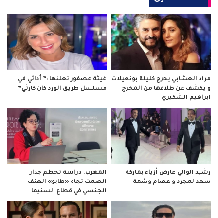
مراد العشابي يحرج كليلة بونعيلات
غيثة عصفور تعلنها :” أدائي في
و يكشف عن طلاقها من المخرج
مسلسل طريق الورد كان كارثي”
ابراهيم الشكيري
رشيد الوالي عارض أزياء بماركة
المغرب. دراسة تحطم جدار
سعد لمجرد و عصام وشمة
الصمت تجاه «طابو» العنف
الجنسي في قطاع السنيما