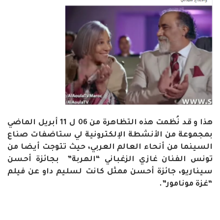
هذا و قد نُظمت هذه التظاهرة من 06 ل 11 أبريل الماضي
بمجموعة من الأنشطة الإلكترونية لي ستاضفات صناع
السينما من أنحاء العالم العربي، حيث تتوجت أيضا من
تونس الفنان غازي الزغباني “الهربة” بجائزة أحسن
سيناريو، جائزة أحسن ممثل كانت لسليم داو عن فيلم
“غزة مونامور”.