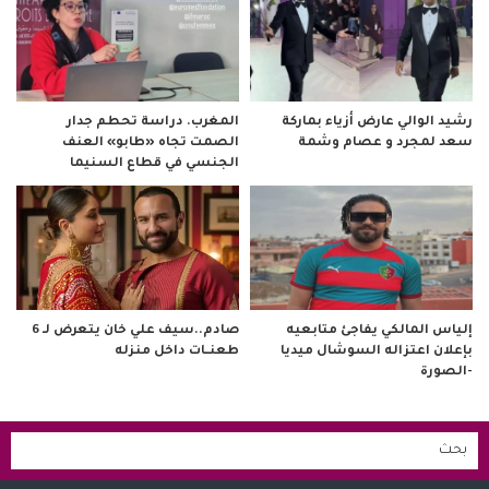
رشيد الوالي عارض أزياء بماركة
المغرب. دراسة تحطم جدار
سعد لمجرد و عصام وشمة
الصمت تجاه «طابو» العنف
الجنسي في قطاع السنيما
صادم..سيف علي خان يتعرض لـ 6
إلياس المالكي يفاجئ متابعيه
طعنــات داخل منزله
بإعلان اعتزاله السوشال ميديا
-الصورة