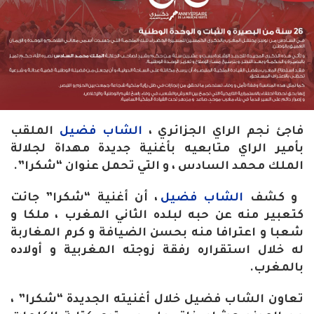
فاجئ نجم الراي الجزائري ،
الشاب فضيل
الملقب
بأمير الراي متابعيه بأغنية جديدة مهداة لجلالة
الملك محمد السادس ، و التي تحمل عنوان “شكرا”.
و كشف
الشاب فضيل
، أن أغنية “شكرا” جائت
كتعبير منه عن حبه لبلده الثاني المغرب ، ملكا و
شعبا و اعترافا منه بحسن الضيافة و كرم المغاربة
له خلال استقراره رفقة زوجته المغربية و أولاده
بالمغرب.
تعاون الشاب فضيل خلال أغنيته الجديدة “شكرا” ،