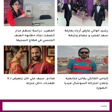
رشيد الوالي عارض أزياء بماركة
المغرب. دراسة تحطم جدار
سعد لمجرد و عصام وشمة
الصمت تجاه «طابو» العنف
الجنسي في قطاع السنيما
صادم..سيف علي خان يتعرض لـ 6
إلياس المالكي يفاجئ متابعيه
طعنــات داخل منزله
بإعلان اعتزاله السوشال ميديا
-الصورة