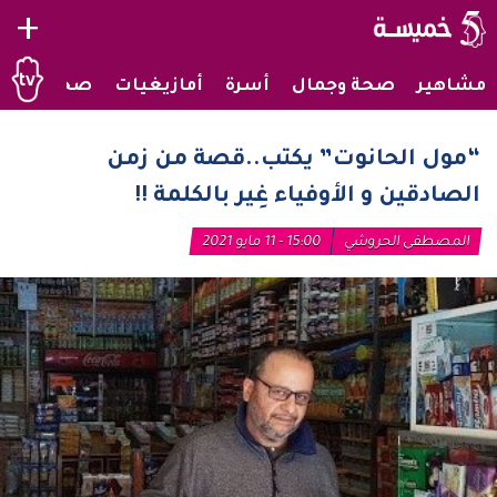
+
مشاهير
صحة وجمال
أسرة
أمازيغيات
صحراويات
“مول الحانوت” يكتب..قصة من زمن
الصادقين و الأوفياء غِير بالكلمة !!
المصطفى الحروشي
15:00 - 11 مايو 2021