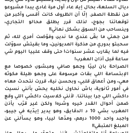
نعاود معاه الفيلم من أول وجديد، وعطيتو عاود شي بركة
ديال السلعة، بحال إيلا عاد أول مرة غادي يبدا مشروعو
من نقطة الصفر. إلّا أن الظروف كانت أقسى وأكبر من
توقعاتنا بجوج، لذلك قرر يطلق محالو التجاري،
وينساحب من السوق بشكل نهائي!!
من جهتي ما بقَى عندي ما ندير، وفوّضت أمري لله، ثم
سحبتو بدوري من مذكرة المديونين، وما بقيتش سووّلت
فيه لما يقارب عشر سنوات! حتى وقف علييا اليوم شي
ساعة قبل آذان المغرب!
الصراحة بان لييّا وجهو صافي ومبشور، خصوصا مع
الإبتسامة اللي بقات مرسومة على وجهو طيلة مكوثه
معي، ومن أعماق قلبي، وبحسن نية، قررت نتحدث معاه
في أمور ثانوية، باش نحاول نخليه يحسّ بأنني نسيت
داكشي اللي جرا بيناتنا. لأنني كلاسيت داكشي اللي وقع
ضمن أحوال القدر خيره وشره! ولكن غير قرّب يأذن
المغرب بشي 10 د الدقايق، وهو يدير إيدّيه في جيبو،
واجبد واحد 1000 درهم، ومدّها لييا، وهو يسألني عن
المبلغ المتبقي!!