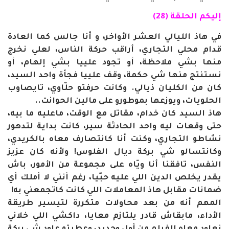
إليكم الحلقة (28)
في هاذ الليالي العشر الأواخر، و أنا جالس كما العادة
قدام محلي التجاري، أراقب حركة الناس، لعلي نخرج
منها بشي ملاحظة، أو تجود علييا بشي إلهام، أو
نستنتج منها شي حكمة، وقف علييا فجأة واحد السيد،
كان من الكليان ذيالي. وكانت حرفتو حلّاوي، تايصاوب
الحلويات، ويوزعها بموطورو على مالين الحوانت..
هاذ السيد كان خدام، مقاتل مع الوقت، ماعليه ما بيه،
حتى وقعات ليه واحد الحادثة سير، كانت بداية لتدهور
نشاطو التجاري، وكنت أنا كانتصارف معاه بالكريدي،
وكانتسالو شي بركة ديال الفلوس! ولأنه كان عزيز
النفس، تافقنا أنا ويّاه على مجموعة من الأمور، باش
يقدر يخلص الدين اللي عليه حبّيا، رغم أنني لا أملك أي
ضمانات مقابل هاذ المعاملات اللي كانت كاتجمعني به!
المهم أنه من بعد محاولات متكررة لتيسير طريقة
الأداء، مابقاش قادر يلتازم معايا، داكشي اللي خلاني