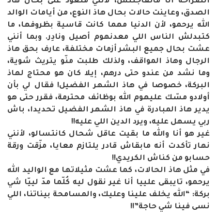
الصراحة أنا ماتفاجئتش، لأنني متعوّد على بحال هاذ
الصدق، وعاينت حالات بحال هاذ النوع، من أيامات الوالد
الله يرحمو، لأن الدنيا مهما كانت قاسية بظروفها، ما
كتبدلش الناس اللي معدنهوم أصيل ونادِر. وبما أنني
عشت بحال جميع البشر أزمات مختلفة، عارف بحق هاذ
الرجال وهاذ المواقف، ولذلك طلبت منّو يتريث شوية،
وما نشد من عندو حتى درهم، إيلا كان هو محتاج لهاذ
البركة، خصوصا في هاذ الشهر الفضيل! فقال لي بأن
أولادو مسّك عليهوم الله بوظائف محترمة، فقرر حتى هو
يدير هاذ المبادرة في هاذ الشهر الفضيل تحديدا، باش
ربي يسهل عليه، ويرد الدين اللي عليه!!
غير هو أنا والله ما بقيت عاقل شحال كانتسالو، لأنني
نهار تأكدت أنه مابقاش قادر يلتازم معايا، مزّقت ورقة
حسابو من كناش الكريدي!!
في مثل هاذ الحالات، كما عشت مثيلاتها مع الواليد الله
يرحمو، تايبقى علييا أنا غير نقول ليه كُلّما مدّ لييّا شي
بركة: “الله يخلف علينا وعليك، والمسامحة بيناتنا، اللي
نسى فينا شي حاجة”!!