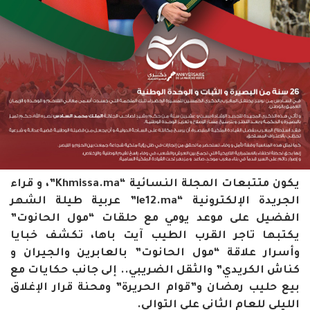
يكون متتبعات المجلة النسائية “Khmissa.ma”، و قراء
الجريدة الإلكترونية “le12.ma” عربية طيلة الشهر
الفضيل على موعد يومي مع حلقات “مول الحانوت”
يكتبها تاجر القرب الطيب آيت باها، تكشف خبايا
وأسرار علاقة “مول الحانوت” بالعابرين والجيران و
كناش الكريدي” والثقل الضريبي.. إلى جانب حكايات مع
بيع حليب رمضان و”قوام الحريرة” ومحنة قرار الإغلاق
الليلي للعام الثاني على التوالي.