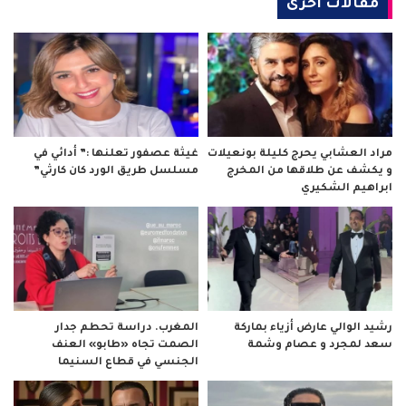
مقالات أخرى
مراد العشابي يحرج كليلة بونعيلات
غيثة عصفور تعلنها :” أدائي في
و يكشف عن طلاقها من المخرج
مسلسل طريق الورد كان كارثي”
ابراهيم الشكيري
رشيد الوالي عارض أزياء بماركة
المغرب. دراسة تحطم جدار
سعد لمجرد و عصام وشمة
الصمت تجاه «طابو» العنف
الجنسي في قطاع السنيما