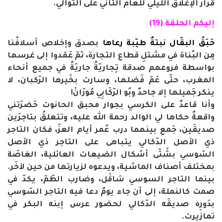
قرار الإغلاق الليلي للعام الثاني على التوالي.
إليكم الحلقة (19)
حَبَقُ البقّال نبتةٌ طيّبة رعاها
بصدق وإخلاص أسلافُنا
مِن البُناة في مشتلِ قطاع التجارة، ثمّ عَمَدوا إلى غرسها
بواسطة فروعهم صدقة تِجاريّةً جاريّةً في جميع أنحاء
المغرب، حتّى عَمّ فَضلها، وسارت بخَيرها الرّكبان، لا
ينكر جَميلها إلا جاحدٌ وبُو الرّكَابِي مُورّانْ!
وأنا قاعدٌ على الكرسي بجوار محبق الحانوت حَضرَتني
واقعةٌ حكاها لي الوالد رحمة الله عليه، وتتعلقُ بتاجرَين
صديقَين، جَمع بينهما درب عُمر أيام العزّ، فكان التاجر
ذي الأصل الدّكالي يتباهى على التاجر ذي الأصل
السّوسي بشَتّى أشكال الضيعات العائلية، الغاصّة
بمختلف أصناف الماشية، ويدعوه لزيارتها من حين لآخَر.
بينما التاجر السوسي سَاقْل، وضارب الطّمّ، يكدّ في
صمت كالنملة، إلى أن جاء يومٌ دعا فيه التاجر السّوسي
بدَورِه صديقَه الدّكالي لحضور عرس إبنه البكر في
تمازيرت.