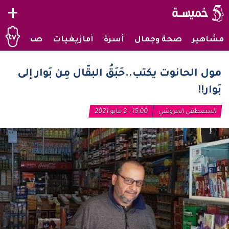
+
مشاهير
صحة وجمال
أسرة
أمازيغيات
صحراويات
مول الحانوت يكتب..حَبَقُ البقّال مِن بَوار إلى
بَوار!!
المصطفى الحروشي
15:00 - 2 مايو 2021