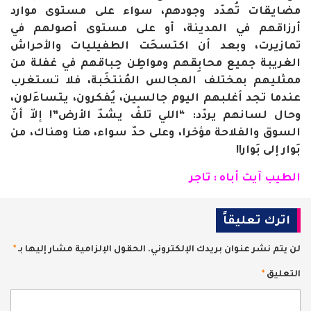
مضايقات تُهدّد وجودهم، سواء على مستوى موارد
أرزاقهم في المدينة، أو على مستوى أصولهم في
تمازيرت، وبعد أن اكتسحَت الطفيليات والأحراش
الغريبة جميع محابِقهم ومواطِن حِباقهم في غفلة من
ممثليهم بمختلف المجالس المُنتخَبة، فلا تستغرب
عندما تجد أغلبهم اليوم جالسين، يُفكرون، يتساءَلون،
وحال لسانهم يردّد: “اللي تلفْ يشدّ الأرض”! إلاّ أنّ
السوق والفلاحة مؤخرا، وعلى حدّ سواء، هنا وهناك، من
بَوار إلى بَوار!!
الطيب آيت أباه : تاجر
اترك تعليقاً
لن يتم نشر عنوان بريدك الإلكتروني.
الحقول الإلزامية مشار إليها بـ
*
التعليق
*