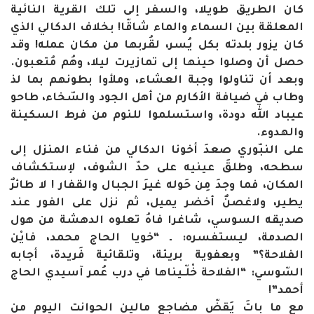
كان الطريق طويلا، والسفر إلى تلك القرية النائية
المعلقة بين السماء والماء شاقّا! بخلاف الدكالي الذي
كان يزور بلدته بكل يُسر، لقُربها من مكان عمله! وقد
حصل أن وصلوا حينها إلى تمازيرت ليلا، وهُم مُتعبون.
وبعد أن تناولوا وجبة العشاء، وملأوا بطونهم بما لذ
وطاب في ضيافة الأكارم من أهل الجود والسّخاء، طاحو
عيباد الله دودة، واستسلموا للنوم من فرط السكينة
والهدوء.
على النبّوري صعدَ أخونا الدكالي من فناء المنزل إلى
سطحه، وطلقَ عينيه على حدّ الشوف، لإستكشاف
المكان، فما وجدَ مِن حَوله غيرَ الجبال والقفار ! لا طائرٌ
يطير، ولاغصنٌ أخضر يميل، ثم نزل على الفور عند
صديقه السوسي، شاغرا فاهُ تعلوه الدهشة من هول
الصدمة، ليستفسره: ـ “خويا الحاج محمد، فايْن
الفلاحة؟” وبعفوية بريئة، وتلقائية فَريدة، أجابه
السّوسي: “الفلاحة خْلّـيناها في درب عُمر آسيدي الحاج
أحمد”!
مع ما باتَ يَقضّ مضاجع مالين الحوانت اليوم من