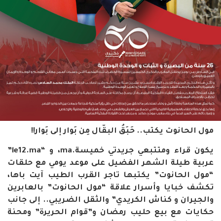
مول الحانوت يكتب.. حَبَقُ البقّال مِن بَوار إلى بَوار!!
يكون قراء ومتتبعي جريدتي خميسة.ma، و “le12.ma”
عربية طيلة الشهر الفضيل على موعد يومي مع حلقات
“مول الحانوت” يكتبها تاجر القرب الطيب آيت باها،
تكشف خبايا وأسرار علاقة “مول الحانوت” بالعابرين
والجيران و كناش الكريدي” والثقل الضريبي.. إلى جانب
حكايات مع بيع حليب رمضان و”قوام الحريرة” ومحنة