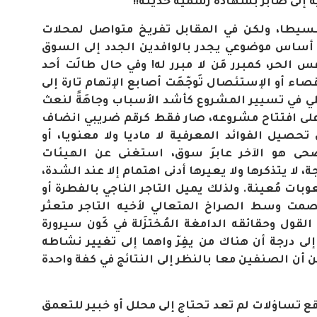
ة إلى صابر بشهادة رسمية حديثة!!
وتقسيطا، ولكن في المقابل تفريخ متواصل لمحلات
ي أساس موضوعي يجدر بالوافدين الجدد إلى السوق
فس الحر، كمبرر مَن لا مبرر له! وفي حال طالَت أحد
اء أو الإستئصال تَوجّهَت أصابع الإتهام تارة إلى
 في تسيير المشروع كأشد الأسباب وجاهَةً لنعث
 على افتتاح مشروعه، صار فقط كرقم ضريبي انضاف
تحصيل الفوائد المعرفية لا ماديا ولا معنويا، أو
حى هو الآخر عابرَ سوق، استغنى عن الهيئات
 لا يتذكرها ولا يعيرها أدنى اهتمام إلا عند الشدة،
عوبات مُعينة. ولذلك يميل التاجر الناجي بالفطرة أو
مت وسط الصراخ المتعالي لأخيه التاجر متعثر
ول وحقائقه الدامغة المُختزَلة في كَون سيرورة
لى درجة أن هناك من يفِرّ واهما إلى تغيير نشاطه
 أن الصنفين معا بالنظر إلى النتائج في كفة واحدة
ع تساؤلات لم تعد تحتاج إلى محلل أو خبير للتعمق