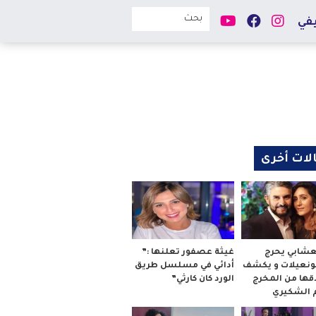
في
لات أخرى
لعشابي يحرج
غيثة عصفور تعلنها :”
بونعيلات و يكشف
أدائي في مسلسل طريق
قها من المخرج
الورد كان كارثي”
م الشكيري