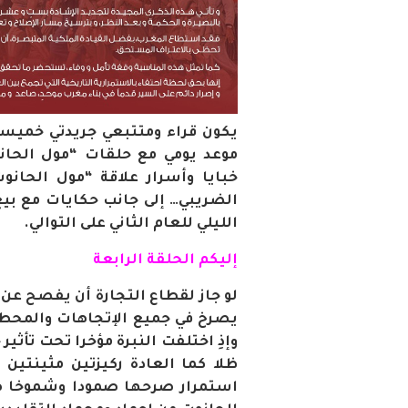
موعد يومي مع حلقات “مول الحان
خبايا وأسرار علاقة “مول الحانو
الضريبي… إلى جانب حكايات مع بيع
الليلي للعام الثاني على التوالي.
إليكم الحلقة الرابعة
لو جاز لقطاع التجارة أن يفصح عن ما
يصرخ في جميع الإتجاهات والمحطات 
وإذِ اختلفت النبرة مؤخرا تحت تأثير 
ظلا كما العادة ركيزتين مثينتي
استمرار صرحها صمودا وشموخا صبر