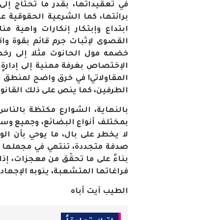
في تعقيداتها، بقدر ما تحتاج إل
برائتها، كما الشرعية الحقوقية ع
ابتداع وإبتكار إنكارات واهية م
القصوى لإثبات جرم قائم بقوة واق
خضمه مول الحانوت مثلا إلى رخصة 
الإختصاص بغرفة مهنية إلى إدارةٍ 
المقاولاتي! في خرق واضح لمنطق ا
الطرفين، كما ينص على ذلك القانون
بالنهاية، الشوارع مكتظة بالناس،
بمختلف أنواع البضائع، وجميع وسا
لا يخطر على بال، ما يوحي بأن ا
صدفة متجددة، تنتهي في مجملها كل 
بناءً على ما تحقّق من معجزات، إذ
فراغاتها المتشعبة، ينوبه الإجهاد
الطيب آيت أباه