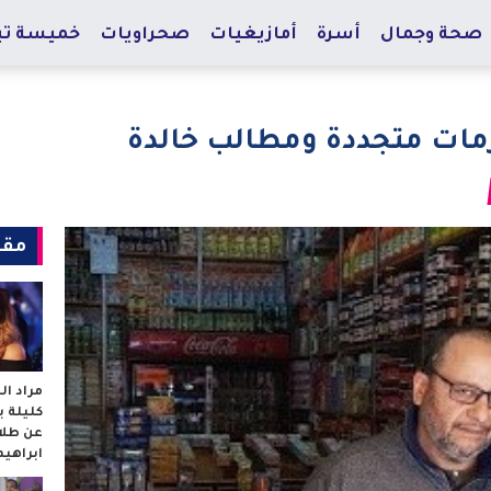
صحة وجمال
أسرة
أمازيغيات
صحراويات
خميسة تي
زمات متجددة ومطالب خالدة
مقا
مراد ا
كليلة 
عن طلا
ابراهي