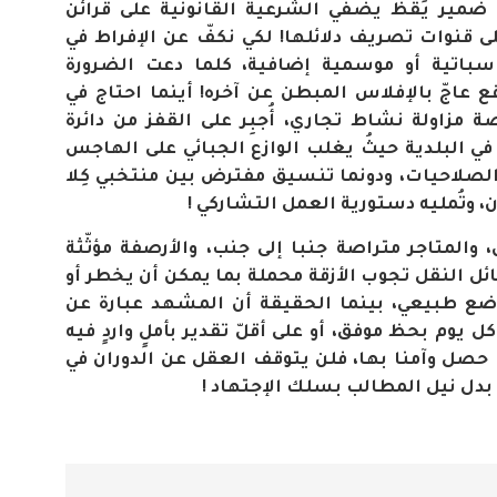
ى ضمير يَقظ يضفي الشرعية القانونية على قرائن
لى قنوات تصريف دلائلها! لكي نكفّ عن الإفراط في
ناسباتية أو موسمية إضافية، كلما دعت الضرورة
ع عاجّ بالإفلاس المبطن عن آخره! أينما احتاج في
مزاولة نشاط تجاري، أُجبِر على القفز من دائرة
في البلدية حيثُ يغلب الوازع الجبائي على الهاجس
لصلاحيات، ودونما تنسيق مفترض بين منتخبي كِلا
، وتُمليه دستورية العمل التشاركي !
 والمتاجر متراصة جنبا إلى جنب، والأرصفة مؤثّثة
ئل النقل تجوب الأزقة محملة بما يمكن أن يخطر أو
لوضع طبيعي، بينما الحقيقة أن المشهد عبارة عن
يوم بحظ موفق، أو على أقلّ تقدير بأملٍ واردٍ فيه
ا حصل وآمنا بها، فلن يتوقف العقل عن الدوران في
 بدل نيل المطالب بسلك الإجتهاد !