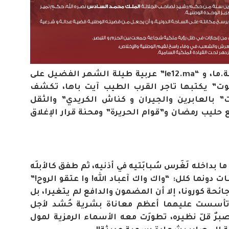
يكون قراء ومتتبعي جريدتي خميسة.ما، و “le12.ma” عربية طيلة الشهر الفضيل على
وت” يكتبها تاجر القرب الطيب آيت باها، تكشف
ت” بالعابرين والجيران و كناش الكريدي” والثقل
 حليب رمضان و”قوام الحريرة” ومحنة قرار الإغلاق
 بداخله لَغَرس سُبابَتيه في أذنيه، ثم طفق كالأبلَه
دونما كلل: “واك واك آعباد الله! وا عتقو الروح!”
جائحة كورونا، إلا أن المضمون والدافع لم يتغيرا، بل
ن تأسست عليهما أعظم معاناة بشرية حُشد لأجل
ٌ قلّ نظيره، تطورَت معه الأسماء الرمزية لمول