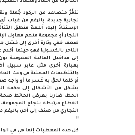
الحانوت من احماد ومحماد التقليدي
تذمُّرٌ متصاعد من الركود جُملة 
تجارية جديدة، بالرغم من غياب أ
الإستنادُ إليه، أللهمّ منطق التنا
التجار أو مجموعة منهم معاول الإقص
ضعف خفي وتارة أخرى إلى فشل جلي
التاجر بالكسول! فهو حينما أقدم
إلى مداخيل المالية العمومية دون 
بعبارة أخرى مثل عابر سبيل أض
والتنظيمات المهنية في وقت الحاجة،
أو كلما لحقَ به عُسر ما أو واجَه ص
بشكل من الأشكال إلى حكمة الص
الحظ، ضاربا بعرض الحائط صحة الق
القطاع مرتبطة بنجاح المجموعة، إ
التجاري من صنف إلى آخر، بالرغم من
!!
كل هذه المعطيات إنما هي في الواق