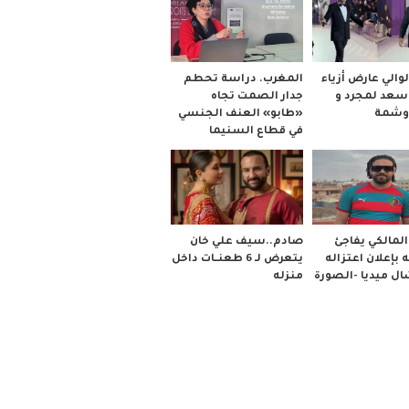
والي عارض أزياء
المغرب. دراسة تحطم
 سعد لمجرد و
جدار الصمت تجاه
وشمة
«طابو» العنف الجنسي
في قطاع السنيما
صادم..سيف علي خان
لمالكي يفاجئ
يتعرض لـ 6 طعنــات داخل
 بإعلان اعتزاله
منزله
ل ميديا -الصورة