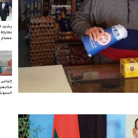
رشيد ال
بماركة
عصام 
إلياس ا
متابعيه
السوشا