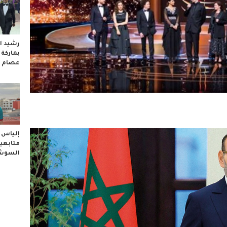
رشيد ال
بماركة
عصام 
إلياس ا
متابعيه
السوشا