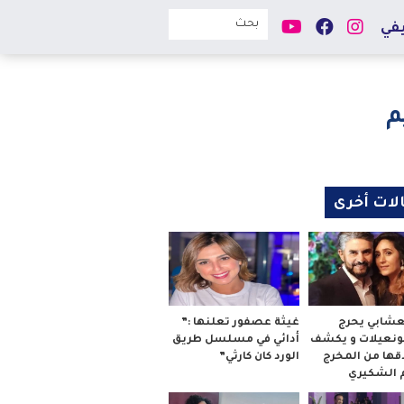
في
م
لات أخرى
لعشابي يحرج
غيثة عصفور تعلنها :”
بونعيلات و يكشف
أدائي في مسلسل طريق
قها من المخرج
الورد كان كارثي”
م الشكيري