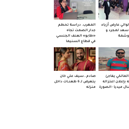
والي عارض أزياء
المغرب. دراسة تحطم
 سعد لمجرد و
جدار الصمت تجاه
وشمة
«طابو» العنف الجنسي
في قطاع السنيما
صادم..سيف علي خان
لمالكي يفاجئ
يتعرض لـ 6 طعنــات داخل
 بإعلان اعتزاله
منزله
ل ميديا -الصورة