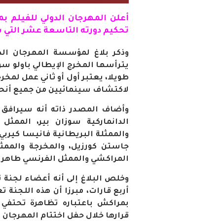
أعلن
المهرجان
الدولي للفيلم بمراكش، الي
تحكيم دورته التاسعة عشر التي ستنعقد خلال ال
وذكر بلاغ لمؤسسة المهرجان الدو
طويلا، يعتبر أول أو ثاني عمل لم
لاكتشاف سينمائيين من جميع أنحا
وأضاف المصدر ذاته أنه سيرافق 
الدانماركية سوزان بير، الممثل 
والممثلة البريطانية فانيسا كيربي،
جاستن كورزيل، والمخرجة والممثلة
المراكشي والممثل الفرنسي طاهر 
وخلص البلاغ إلى أنه أعضاء لجنة 
أربع قارات، مبرزا أن هذه اللجنة
بمراكش باعتباره تظاهرة تحتفي 
قرارها خلال حفل اختتام المهرجان المقرر يوم 