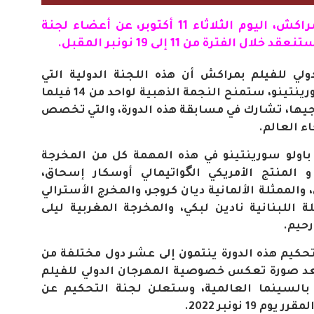
وم الثلاثاء 11 أكتوبر، عن أعضاء
لجنة
فترة من 11 إلى 19 نونبر المقبل
.
لي للفيلم بمراكش أن هذه اللجنة الدولية التي
يترأسها المخرج الإيطالي باولو سورينتينو، ستمنح النجمة الذهبية لواحد من 14 فيلما
خرجيها، تشارك في مسابقة هذه الدورة، والتي تخصص
ء العالم
.
باولو سورينتينو في هذه المهمة كل من المخرجة
و المنتج الأمريكي الگواتيمالي أوسكار إسحاق،
 والممثلة الألمانية ديان كروجر، والمخرج الأسترالي
 اللبنانية نادين لبكي، والمخرجة المغربية ليلى
رحيم
.
تحكيم هذه الدورة ينتمون إلى عشر دول مختلفة من
 تعد صورة تعكس خصوصية المهرجان الدولي للفيلم
بالسينما العالمية، وستعلن لجنة التحكيم عن
19 نونبر 2022
.