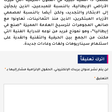
عنصرا ذا أهمية كبيرة في الفنون الحرفية التي ميزت
الأراضي الإيطالية، بالنسبة للمبدعين، الذين يلجأون
إلى الابتكار والتجديد، ولكن أيضا بالنسبة لمصممي
الأزياء المبتكرين، الذين منذ الثمانينات، تعاونوا مع
صانعي المجوهرات لترسيخ العلامة المميزة “صنع في
إيطاليا”، وهو نموذج فريد من نوعه للدراية الفنية التي
مكنت من الجمع بين الحرفية والتقنية والقدرة على
استلهام سيناريوهات ولغات وعادات جديدة.
اترك تعليقاً
لن يتم نشر عنوان بريدك الإلكتروني.
الحقول الإلزامية مشار إليها بـ
*
التعليق
*