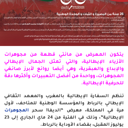
يتكون
المعرض
من مائتي قطعة من مجوهرات
الأزياء الإيطالية، والتي تمثل الجمال الإيطالي
والإبداع والعبقرية، وهي أيضا روائع لأبرز صائغي
المجوهرات، وواحدة من أفضل التعبيرات وأكثرها دقة
للحرفية الإيطالية
.
تنظم السفارة الإيطالية بالمغرب والمعهد الثقافي
الإيطالي بالرباط والمؤسسة الوطنية للمتاحف، لأول
مرة في المملكة، معرض “الديفا! سحر
المجوهرات
الإيطالية”، وذلك في الفترة من 24 ماي الجاري إلى 23
يوليوز المقبل، بفضاء الأوداية بالرباط
.