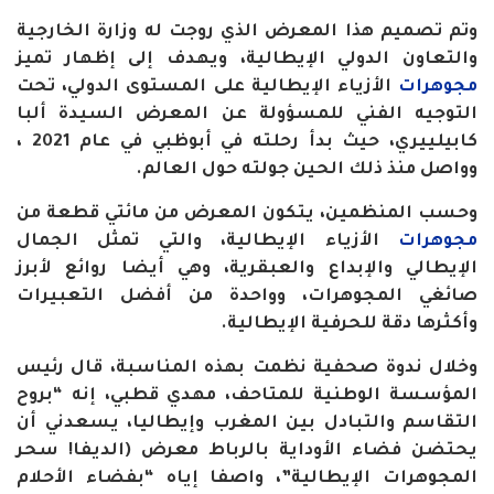
وتم تصميم هذا المعرض الذي روجت له وزارة الخارجية
والتعاون الدولي الإيطالية، ويهدف إلى إظهار تميز
مجوهرات
الأزياء الإيطالية على المستوى الدولي، تحت
التوجيه الفني للمسؤولة عن المعرض السيدة ألبا
كابيلييري، حيث بدأ رحلته في أبوظبي في عام 2021 ،
وواصل منذ ذلك الحين جولته حول العالم
.
وحسب المنظمين، يتكون المعرض من مائتي قطعة من
مجوهرات
الأزياء الإيطالية، والتي تمثل الجمال
الإيطالي والإبداع والعبقرية، وهي أيضا روائع لأبرز
صائغي المجوهرات، وواحدة من أفضل التعبيرات
وأكثرها دقة للحرفية الإيطالية
.
وخلال ندوة صحفية نظمت بهذه المناسبة، قال رئيس
المؤسسة الوطنية للمتاحف، مهدي قطبي، إنه “بروح
التقاسم والتبادل بين المغرب وإيطاليا، يسعدني أن
يحتضن فضاء الأوداية بالرباط معرض (الديفا! سحر
المجوهرات الإيطالية”، واصفا إياه “بفضاء الأحلام