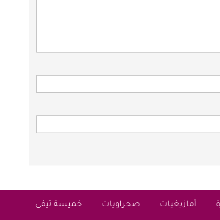
أمازيغيات
صحراويات
خميسة تيفي