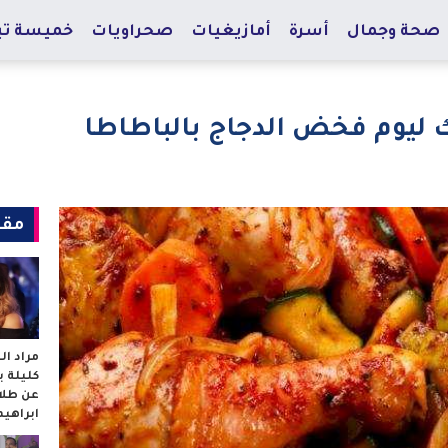
صحة وجمال
أسرة
أمازيغيات
صحراويات
خميسة تي
 ليوم فخض الدجاج بالباطاطا
مقا
مراد ا
كليلة 
عن طلا
ابراهي