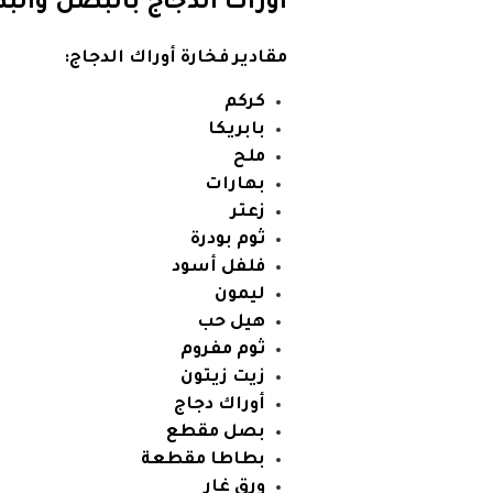
أوراك الدجاج بالبصل وال
مقادير فخارة أوراك الدجاج:
كركم
بابريكا
ملح
بهارات
زعتر
ثوم بودرة
فلفل أسود
ليمون
هيل حب
ثوم مفروم
زيت زيتون
أوراك دجاج
بصل مقطع
بطاطا مقطعة
ورق غار