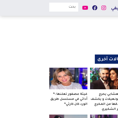
في
لات أخرى
لعشابي يحرج
غيثة عصفور تعلنها :”
بونعيلات و يكشف
أدائي في مسلسل طريق
قها من المخرج
الورد كان كارثي”
م الشكيري