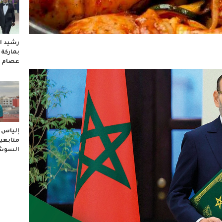
رشيد ال
بماركة
عصام 
إلياس ا
متابعيه
السوشا