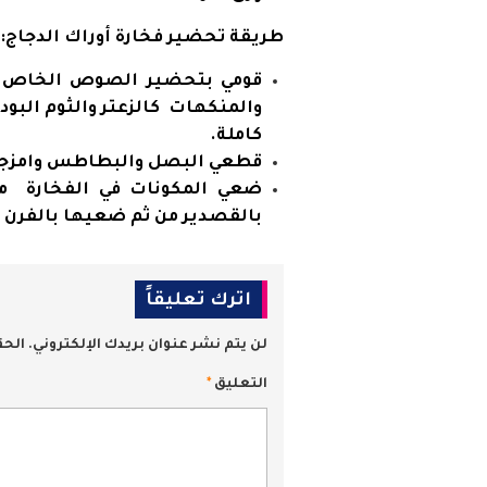
طريقة تحضير فخارة أوراك الدجاج:
قومي بتحضير الصوص الخاص بال
والمنكهات كالزعتر والثوم البود
كاملة.
قطعي البصل والبطاطس وامزج
ضعي المكونات في الفخارة مع 
بالقصدير من ثم ضعيها بالفرن ل25 دقيقة
اترك تعليقاً
لن يتم نشر عنوان بريدك الإلكتروني.
الحق
التعليق
*