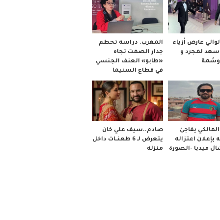
والي عارض أزياء
المغرب. دراسة تحطم
 سعد لمجرد و
جدار الصمت تجاه
وشمة
«طابو» العنف الجنسي
في قطاع السنيما
صادم..سيف علي خان
لمالكي يفاجئ
يتعرض لـ 6 طعنــات داخل
 بإعلان اعتزاله
منزله
ل ميديا -الصورة