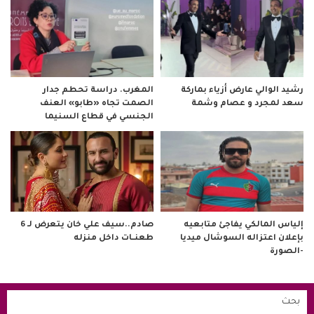
رشيد الوالي عارض أزياء بماركة
المغرب. دراسة تحطم جدار
سعد لمجرد و عصام وشمة
الصمت تجاه «طابو» العنف
الجنسي في قطاع السنيما
صادم..سيف علي خان يتعرض لـ 6
إلياس المالكي يفاجئ متابعيه
طعنــات داخل منزله
بإعلان اعتزاله السوشال ميديا
-الصورة