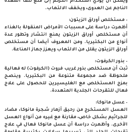
ويمكن أن يؤدي استخدام الكركم إلى منع تلف المعدة
الناجم عن العدوى، ويخفف الالتهاب.
– مستخلص أوراق الزيتون:
أظهرت دراسة على مسببات الأمراض المنقولة بالغذاء
أن مستخلص أوراق الزيتون يمنع انتشار وتطور عدة
أنواع من البكتيريا. ومن المعروف أيضا أن مستخلص
أوراق الزيتون يقلل من الالتهاب ويعزز جهاز المناعة.
– بذور الكرفوت:
ثبت أن مستخلص بذور غريب فروت (الكرفوت) له فعالية
ملحوظة ضد مجموعة متنوعة من البكتيريا. وينصح
بمزج المستخلص مع الغليسيرين للحصول على علاج
فعال للتقرحات الجلدية المتعددة.
– عسل مانوكا:
العسل المستخرج من رحيق أزهار شجرة مانوكا، مضاد
للجراثيم بشكل خاص، مقارنة مع غيره من أنواع العسل
الأخرى. وأظهرت دراسة أن عسل مانوكا فعال في علاج