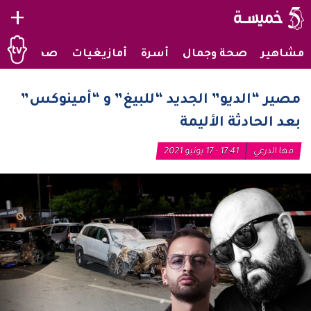
+
مشاهير
صحة وجمال
أسرة
أمازيغيات
صحراويات
مصير “الديو” الجديد “للبيغ” و “أمينوكس”
بعد الحادثة الأليمة
مها الدرعي
17:41 - 17 يونيو 2021