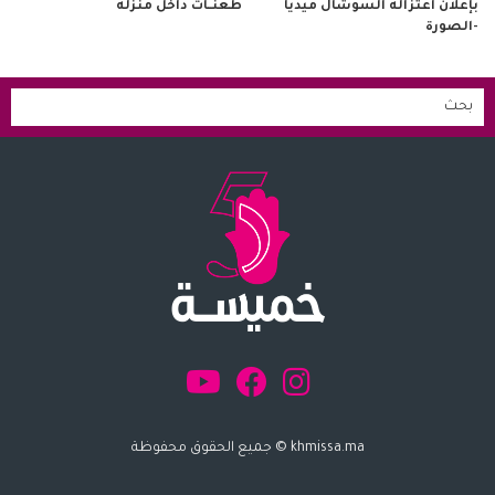
طعنــات داخل منزله
بإعلان اعتزاله السوشال ميديا
-الصورة
khmissa.ma © جميع الحقوق محفوظة