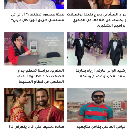
مراد العشابي يحرج كليلة بونعيلات
غيثة عصفور تعلنها :” أدائي في
و يكشف عن طلاقها من المخرج
مسلسل طريق الورد كان كارثي”
ابراهيم الشكيري
رشيد الوالي عارض أزياء بماركة
المغرب. دراسة تحطم جدار
سعد لمجرد و عصام وشمة
الصمت تجاه «طابو» العنف
الجنسي في قطاع السنيما
صادم..سيف علي خان يتعرض لـ 6
إلياس المالكي يفاجئ متابعيه