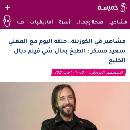
+
مشاهير
صحة وجمال
أسرة
أمازيغيات
صحراويات
مشاهير في الكوزينة..حلقة اليوم مع المغني
سعيد مسكر : الطبخ بحال شي فيلم ديال
الخليع
المصطفى الحروشي
17:00 - 1 مايو 2021