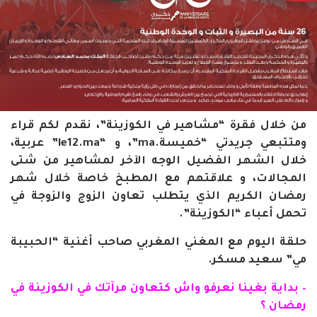
من خلال فقرة “مشاهير في الكوزينة”، نقدم لكم قراء
ومتتبعي جريدتي “خميسة.ma”، و “le12.ma” عربية،
خلال الشهر الفضيل الوجه الآخر لمشاهير من شتى
المجالات، و علاقتهم مع المطبخ خاصة خلال شهر
رمضان الكريم الذي يتطلب تعاون الزوج والزوجة في
تحمل أعباء “الكوزينة”.
حلقة اليوم مع المغني المغربي صاحب أغنية “الحبيبة
مي” سعيد مسكر.
– بداية بغينا نعرفو واش كتعاون مرآتك في الكوزينة في
رمضان ؟