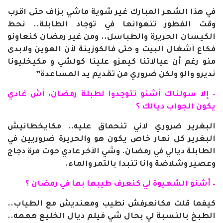
في هذا الشهر المبارك غير شوية ماشي بزاف حتى اقرب
وقت الفطور تنعوانها في توجاد الطابلة.. نحط
الكيسان الحريرة والطباسل.. ومن غير رمضان كنعاونو
فكاع أشغال البيت و حتى فالكوزينة لأن العوين ولابدى
منو رغم أن عيالاتنا كيهزو علينا كولشي و مكيخليونا
نديرو والو ولكن ضروري من تقديم يد المساعدة”
– إلا سولناك أشنو تتوجدوا لطبلة رمضان، أش غادي
يكون الجواب ديالك ؟
البغرير ضروري لاني تنحماق عليه.. مكايخطانيش
البغرير كل نهار خاص يكون هو والحريرة ضروريين في
الطابلة ديالي في رمضان. وشي الأخر عادي حوت مرة دجاج
وعصير وشلاضة وانا تنبدا بالتمر والماء.
– أشنو الشهيوة لي كنعرف طيبها بها في رمضان ؟
كيفما قلت مكانعرفش نطيب ومعنديش مع الطياب..
الطبخ بالنسبة لي بحال شي فيلم ديال الخليع هههه..