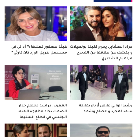
مراد العشابي يحرج كليلة بونعيلات
غيثة عصفور تعلنها :” أدائي في
و يكشف عن طلاقها من المخرج
مسلسل طريق الورد كان كارثي”
ابراهيم الشكيري
رشيد الوالي عارض أزياء بماركة
المغرب. دراسة تحطم جدار
سعد لمجرد و عصام وشمة
الصمت تجاه «طابو» العنف
الجنسي في قطاع السنيما