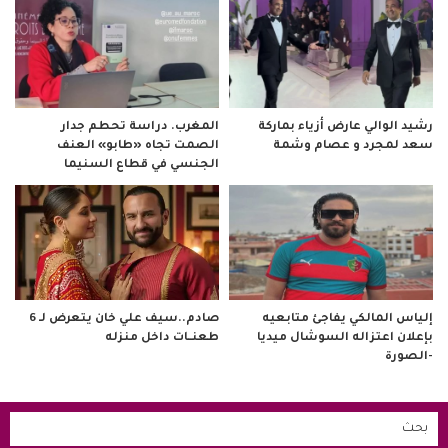
رشيد الوالي عارض أزياء بماركة
المغرب. دراسة تحطم جدار
سعد لمجرد و عصام وشمة
الصمت تجاه «طابو» العنف
الجنسي في قطاع السنيما
صادم..سيف علي خان يتعرض لـ 6
إلياس المالكي يفاجئ متابعيه
طعنــات داخل منزله
بإعلان اعتزاله السوشال ميديا
-الصورة