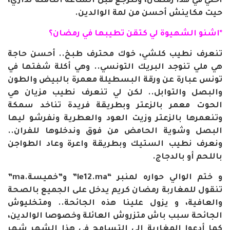
أختي في هذا رمضان، وتنرجع قبل الساعة الثامنة لداري،
حيت مكاينش أحسن من لمة الوالدين.
*اشنو الشهيوة لي كتقن تطيبها في رمضان؟
تنعرف نطيب كلشي، خوك محترف طبخ.. أحسن حاجة
هي ملي تنوجد البريك التونسي.. وهي أكلة شفتها في
تونس عبارة عن ورقة البسطيلة معمرة بالبيض والطون
والبصل والتوابل.. لكن لي تنعرف نطيب مزيان هي
الحوت معمر بالزعتر وبطريقة فريدة تناخد سمكة
وتنعمرها بالزعتر وزيت العود والعطرية ونفرشو ليها
البصل وشوية الحامض من فوق وندخلوها للفران..
ونعرف نطيب الستيك وبطريقة واعرة وعاد الطواجن
باللحم أو بالدجاج.
و ختم الوالي حواره لمنبر “le12.ma” و”خميسة.ma”
تنقول للمغاربة رمضان كريم يدخل على الجميع بالصحة
والعافية، و يزول علينا هذه الجائحة.. ومتخليوش
الجائحة سبب باش متزروش العائلة وخصوصا الوالدين،
كما أدعوا المغاربة إلى التسامح في هذا الشهر شهر