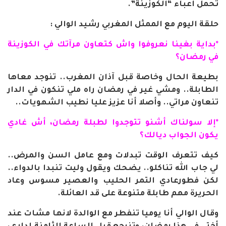
تحمل أعباء “الكوزينة”.
حلقة اليوم مع الممثل المغربي رشيد الوالي :
*بداية بغينا نعروفوا واش كتعاون مرآتك في الكوزينة
في رمضان؟
بطيعة الحال وخاصة قبل آذان المغرب.. تنوجد معاها
الطابلة.. ومشي غير في رمضان راه ملي تنكون في الدار
تنعاون مراتي.. وأصلا أنا عزيز عليا نطيب الشهويات..
*إلا سولناك أشنو تتوجدوا لطبلة رمضان، أش غادي
يكون الجواب ديالك؟
كيف تتعرف الوقت تبدلات ومع عامل السن والمرض..
لي جاب الله تناكلو.. يضحك ويقول وليت تنبدا بالدواء..
لكن فطورعادي التمر الحليب والعصير مسوس وعاد
الحريرة مهم طابلة متنوعة على قد العائلة.
وقال الوالي أنا يوميا تنفطر مع الوالدة لانها مشات عند