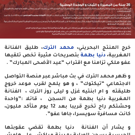
خرج المنتج البحريني،
محمد الترك
، طليق الفنانة
المغربية،
دنيا بطمة
بتصريحات مثيرة تخص تلقيها
عفو ملكي تزامنا مع اقتراب “عيد الأضحى المبارك” .
و ظهر محمد الترك في بث مباشر عبر منصة التواصل
الاجتماعي “تيكتوك” ، و هو يلمح لقرب موعد خروج
طليقته و ام ابنتيه غزل و ليلى روز الترك ، الفنانة
المغربية دنيا بطمة من السجن ، قائلا :”واحدة
وحشتكم راح تخرج قريبا بعد 12 يوم متأكد مليون،
كانت مسافرة سويسرا، جاها عفو”.
و يشار أن الفنانة دنيا بطمة تقضي عقوبتها