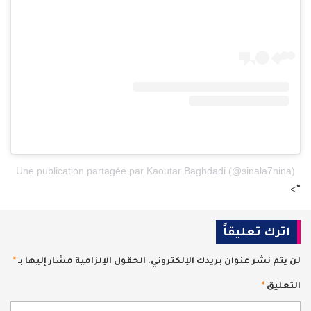
Une publication partagée par Kaoutar Baghdadi (@sinala7nina)
“>
اترك تعليقاً
لن يتم نشر عنوان بريدك الإلكتروني.
الحقول الإلزامية مشار إليها بـ
*
التعليق
*