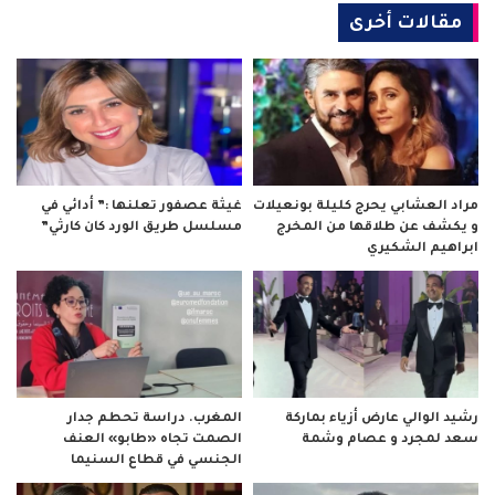
مقالات أخرى
مراد العشابي يحرج كليلة بونعيلات
غيثة عصفور تعلنها :” أدائي في
و يكشف عن طلاقها من المخرج
مسلسل طريق الورد كان كارثي”
ابراهيم الشكيري
رشيد الوالي عارض أزياء بماركة
المغرب. دراسة تحطم جدار
سعد لمجرد و عصام وشمة
الصمت تجاه «طابو» العنف
الجنسي في قطاع السنيما