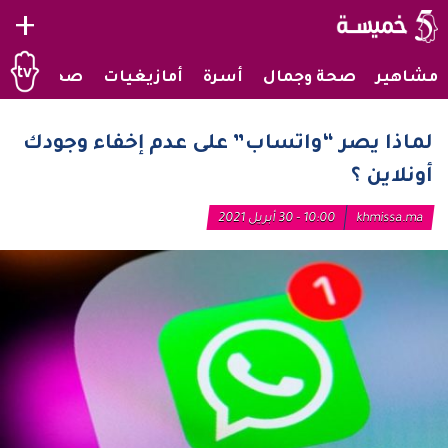
+
مشاهير
صحة وجمال
أسرة
أمازيغيات
صحراويات
لماذا يصر “واتساب” على عدم إخفاء وجودك
أونلاين ؟
khmissa.ma
10:00 - 30 أبريل 2021