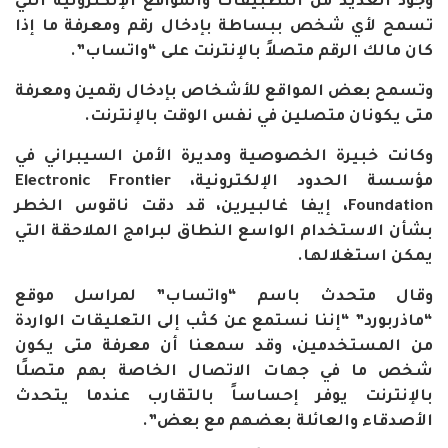
وجود العديد من التطبيقات والمواقع الإلكترونية التي
تسمح لأي شخص ببساطة بإدخال رقم ومعرفة ما إذا
كان مالك الرقم متصلاً بالإنترنت على “واتساب”.
وتسمح بعض المواقع للأشخاص بإدخال رقمين ومعرفة
متى يكونان متصلين في نفس الوقت بالإنترنت.
وكانت خبيرة الخصوصية ومديرة الأمن السيبراني في
مؤسسة الحدود الإلكترونية، Electronic Frontier
Foundation، إيفا غالبيرين، قد دقت ناقوس الخطر
بشأن الاستخدام الواسع النطاق لبرامج الملاحقة التي
يمكن استغلالها.
وقال متحدث باسم “واتساب” لمراسل موقع
“ماذربورد” “إننا نستمع عن كثب إلى التعليقات الواردة
من المستخدمين، وقد سمعنا أن معرفة متى يكون
شخص ما في جهات الاتصال الخاصة بهم متصلًا
بالإنترنت يوفر إحساساً بالتقارب عندما يتحدث
الأصدقاء والعائلة بعضهم مع بعض”.