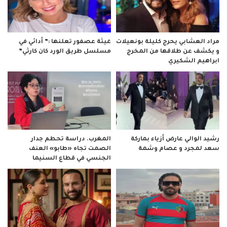
مراد العشابي يحرج كليلة بونعيلات
غيثة عصفور تعلنها :” أدائي في
و يكشف عن طلاقها من المخرج
مسلسل طريق الورد كان كارثي”
ابراهيم الشكيري
رشيد الوالي عارض أزياء بماركة
المغرب. دراسة تحطم جدار
سعد لمجرد و عصام وشمة
الصمت تجاه «طابو» العنف
الجنسي في قطاع السنيما