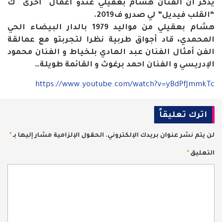
يذكر أن الفنان هشام بعقيلي عندو أعمال أخرى ك
“القلب فيديل” لي صدرو ف2019.
هشام بعقيلي من مواليد 1979 بالدار البيضاء الحي
المحمدي، قاد أجواق طربية نظرا لتجربتو مع عمالقة
الفن أمثال الفنان عبد الهادي بلخياط و الفنان محمود
الإدريسي و الفنان احمد برغوث و القائمة طويلة…
https://www.youtube.com/watch?v=yBdPfJmmkTc
اترك تعليقاً
لن يتم نشر عنوان بريدك الإلكتروني.
الحقول الإلزامية مشار إليها بـ
*
التعليق
*