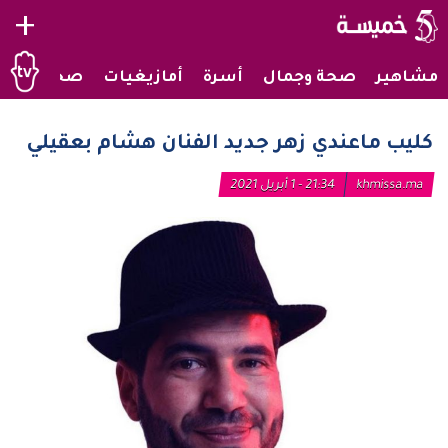
+
مشاهير
صحة وجمال
أسرة
أمازيغيات
صحراويات
كليب ماعندي زهر جديد الفنان هشام بعقيلي
khmissa.ma
21:34 - 1 أبريل 2021