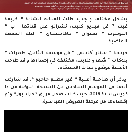
بشكل مختلف و جديد طلت الفنانة الشابة ” كريمة
غيث ” في فيديو كليب، نشراتو على قناتها ب ”
اليوتيوب ” بعنوان ”
ماكاينشاي “، ليلة الجمعة
الماضية.
خريجة ” ستار أكاديمي ” في موسمه الثامن،
ظهرات ”
بلوكات ” شعر و ملابس مختلفة في إصدارها و قد طرحت
الأغنية موضوع خيانة الأصدقاء.
يذكر أن صاحبة أغنية ” غير مطلع حاجبو “, قد شاركت
أيضا في الموسم السادس من النسخة التركية من ذا
فويس سنة 2016، حيت كانت ضمن فريق ” مراد بوز ” وتم
إقصاءها من مرحلة العروض المباشرة.