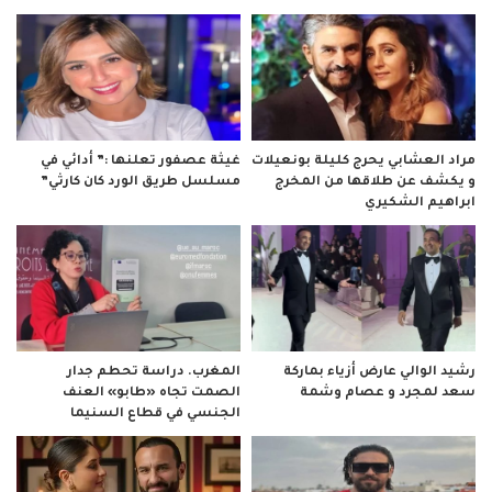
مراد العشابي يحرج كليلة بونعيلات
غيثة عصفور تعلنها :” أدائي في
و يكشف عن طلاقها من المخرج
مسلسل طريق الورد كان كارثي”
ابراهيم الشكيري
رشيد الوالي عارض أزياء بماركة
المغرب. دراسة تحطم جدار
سعد لمجرد و عصام وشمة
الصمت تجاه «طابو» العنف
الجنسي في قطاع السنيما