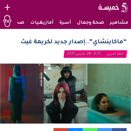
+
مشاهير
صحة وجمال
أسرة
أمازيغيات
صحراويات
“ماكاينشاي”..إصدار جديد لكريمة غيث
مها الدرعي
0:21 - 28 مارس 2021