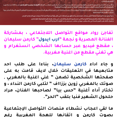
تفاجئ رواد مواقع التواصل اللاجتماعي ، بمشاركة
الفنانة المصرية و نجمة “
ارب ايدول
” كارمن سليمان
، مقطع فيديو عبر حسابها الشخصي انستغرام و
هي تغني مقطع من اغنية مغربية.
و جاء اداء
كارمن سليمان
، بناءا على طلب احد
متابعيها في التعليقات خلال لايف قامت به على
صفحتها الشخصية تضمن ” غني اغنية بالمغربي ,
صوتك بالمغربي زوين بززااف ” لتلبي كارمن النداء ، و
تختار أداء أغنية “حس بيا” لصاحبها الفنان، مراد
حلحول الشهير فنيا بلقب “الحر”.
ما لقي اعجاب نشطاء منصات التواصل الإجتماعية
بصوت كارمن و اتقانها للهجة المغربية رغم