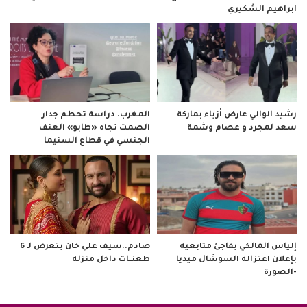
ابراهيم الشكيري
رشيد الوالي عارض أزياء بماركة
المغرب. دراسة تحطم جدار
سعد لمجرد و عصام وشمة
الصمت تجاه «طابو» العنف
الجنسي في قطاع السنيما
صادم..سيف علي خان يتعرض لـ 6
إلياس المالكي يفاجئ متابعيه
طعنــات داخل منزله
بإعلان اعتزاله السوشال ميديا
-الصورة