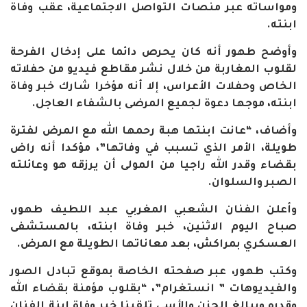
ومواساته عبر منصات التواصل الاجتماعية، عقب وفاة
ابنته.
وأوضح طهور أنه كان يحرص دائما على إدخال الفرحة
لقلوب المغاربة من خلال نشر مقاطع فيديو من حفلاته
الخاص وحفلات الأعراس، إلا أنه مؤخرا شارك خبر وفاة
ابنته، موجها دعوة لجميع المرضى بالشفاء العاجل.
وأضاف، “عانت ابنتها هبة رحمها الله مع المرض لفترة
طويلة، الأمر الذي تسبب في وفاتها”، مؤكدا أنه راض
بقضاء وقدر الله راجيا من المولى أن يرزقه هو وعائلته
الصبر والسلوان.
وأعلن الفنان الشعبي المغربي عبد اللطيف طهور،
صباح اليوم الاثنين، خبر وفاة ابنته، بالمستشفى
العسكري بمراكش، بعد معاناتها الطويلة مع المرض.
وكتب طهور، عبر صفحته الخاصة بموقع تبادل الصور
والفيديوهات ” انستغرام”، “بقلوب مؤمنة بقضاء الله
وقدره وببالغ الحزن والأسى تلقينا خبر وفاة ابنة الفنان