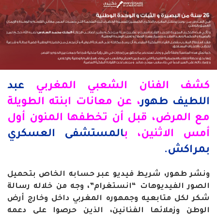
كشف الفنان الشعبي المغربي
عبد
اللطيف طهور
، عن معانات ابنته الطويلة
مع المرض، قبل أن تخطفها المنون أول
أمس الاثنين، ب
المستشفى العسكري
بمراكش.
ونشر طهور، شريط فيديو عبر حسابه الخاص بتحميل
الصور الفيديوهات “انستغرام”، وجه من خلاله رسالة
شكر لكل متابعيه وجمهوره المغربي داخل وخارج أرض
الوطن وزملائها الفنانين، الذين حرصوا على دعمه