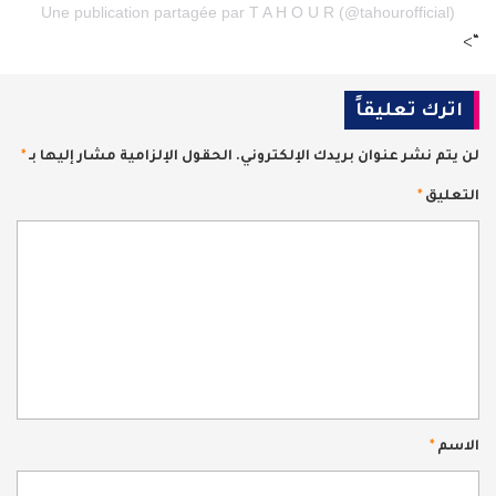
Une publication partagée par T A H O U R (@tahourofficial)
“>
اترك تعليقاً
لن يتم نشر عنوان بريدك الإلكتروني.
الحقول الإلزامية مشار إليها بـ
*
التعليق
*
الاسم
*