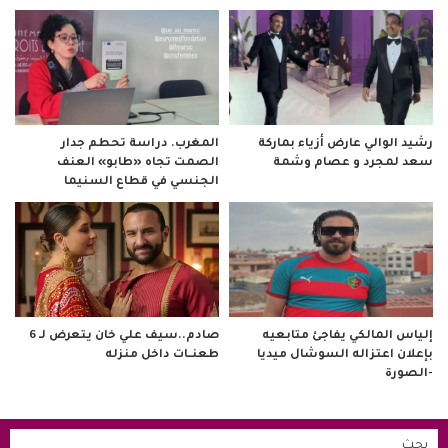
رشيد الوالي عارض أزياء بماركة
المغرب. دراسة تحطم جدار
سعد لمجرد و عصام وشمة
الصمت تجاه «طابو» العنف
الجنسي في قطاع السنيما
صادم..سيف علي خان يتعرض لـ 6
إلياس المالكي يفاجئ متابعيه
طعنــات داخل منزله
بإعلان اعتزاله السوشال ميديا
-الصورة