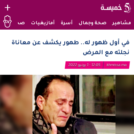
+
مشاهير
صحة وجمال
أسرة
أمازيغيات
صحراويات
في أول ظهور له.. طهور يكشف عن معاناة
نجلته مع المرض
khmissa.ma
12:05 - 1 يونيو 2022