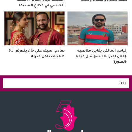
سعد لمجرد و عصام وشمة
الصمت تجاه «طابو» العنف
الجنسي في قطاع السنيما
صادم..سيف علي خان يتعرض لـ 6
إلياس المالكي يفاجئ متابعيه
طعنــات داخل منزله
بإعلان اعتزاله السوشال ميديا
-الصورة