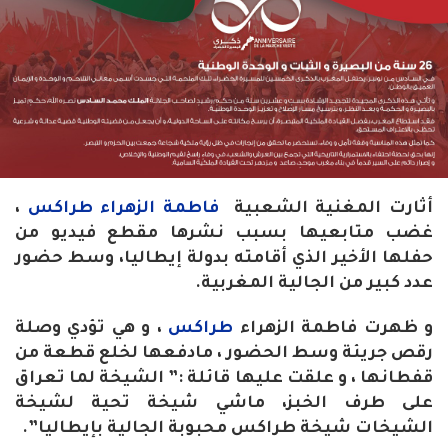
أثارت المغنية الشعبية
فاطمة الزهراء طراكس
،
غضب متابعيها بسبب نشرها مقطع فيديو من
حفلها الأخير الذي أقامته بدولة إيطاليا، وسط حضور
عدد كبير من الجالية المغربية.
و ظهرت فاطمة الزهراء
طراكس
، و هي تؤدي وصلة
رقص جريئة وسط الحضور ، مادفعها لخلع قطعة من
قفطانها ، و علقت عليها قائلة :” الشيخة لما تعراق
على طرف الخبز، ماشي شيخة تحية لشيخة
الشيخات شيخة طراكس محبوبة الجالية بإيطاليا”.