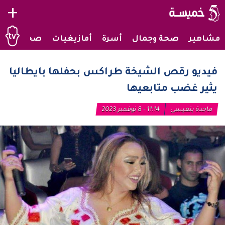
+
مشاهير
صحة وجمال
أسرة
أمازيغيات
صحراويات
فيديو رقص الشيخة طراكس بحفلها بايطاليا
يثير غضب متابعيها
ماجدة بنعيسى
11:14 - 8 نوفمبر 2023