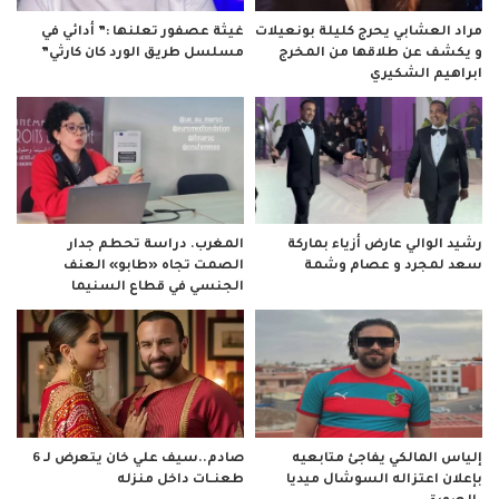
مراد العشابي يحرج كليلة بونعيلات
غيثة عصفور تعلنها :” أدائي في
و يكشف عن طلاقها من المخرج
مسلسل طريق الورد كان كارثي”
ابراهيم الشكيري
رشيد الوالي عارض أزياء بماركة
المغرب. دراسة تحطم جدار
سعد لمجرد و عصام وشمة
الصمت تجاه «طابو» العنف
الجنسي في قطاع السنيما
صادم..سيف علي خان يتعرض لـ 6
إلياس المالكي يفاجئ متابعيه
طعنــات داخل منزله
بإعلان اعتزاله السوشال ميديا