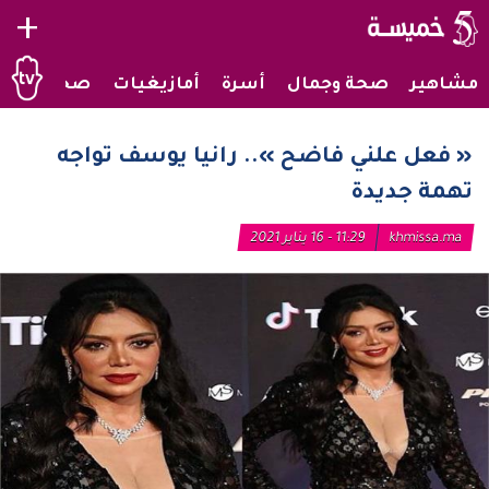
+
مشاهير
صحة وجمال
أسرة
أمازيغيات
صحراويات
« فعل علني فاضح ».. رانيا يوسف تواجه
تهمة جديدة
khmissa.ma
11:29 - 16 يناير 2021