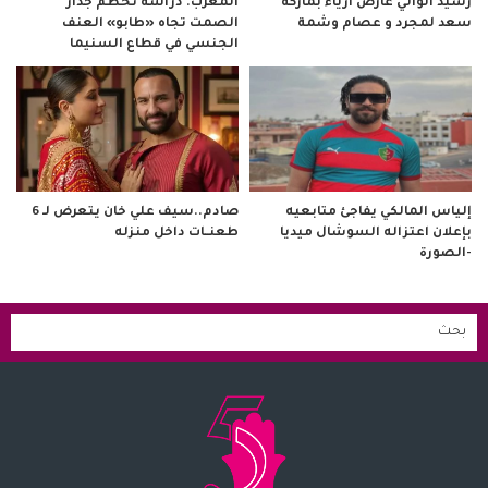
رشيد الوالي عارض أزياء بماركة
المغرب. دراسة تحطم جدار
سعد لمجرد و عصام وشمة
الصمت تجاه «طابو» العنف
الجنسي في قطاع السنيما
صادم..سيف علي خان يتعرض لـ 6
إلياس المالكي يفاجئ متابعيه
طعنــات داخل منزله
بإعلان اعتزاله السوشال ميديا
-الصورة