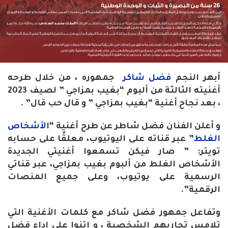
أبهر النجم
فضل شاكر
جمهوره ، من خلال طرحه
أغنيته الثالثة من ألبوم “بغيب بمزاجي ” لصيف 2023
، بعد نجاح أغنية “بغيب بمزاجي ” و قال حب قال” .
و أعلن الفنان فضل شاطر عن طرح أغنية “
الأشخاص
الغلط”
عبر قناته على اليوتيوب، معلقًا على حسابه
تويتر: ” صار فيكن تسمعوا أغنيتي الجديدة
الأشخاص الغلط من ألبوم بغيب بمزاجي، عبر قناتي
الرسمية على يوتيوب، وعلى جميع المنصات
الرقمية”.
وتفاعل جمهور فضل شاكر مع كلمات الأغنية التي
تلامس تجاربهم الشخصية ، و اتنوا على اداء فضل