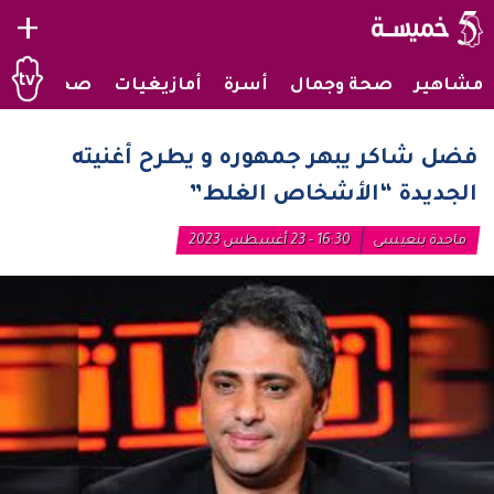
+
مشاهير
صحة وجمال
أسرة
أمازيغيات
صحراويات
فضل شاكر يبهر جمهوره و يطرح أغنيته
الجديدة “الأشخاص الغلط”
ماجدة بنعيسى
16:30 - 23 أغسطس 2023