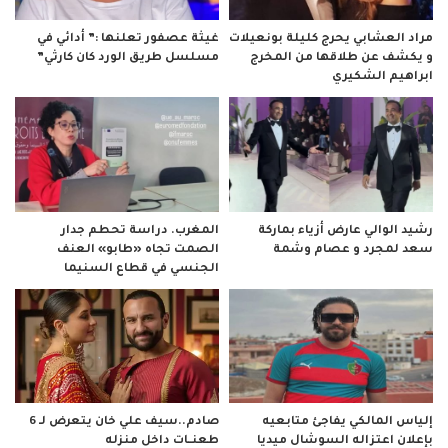
مراد العشابي يحرج كليلة بونعيلات
غيثة عصفور تعلنها :” أدائي في
و يكشف عن طلاقها من المخرج
مسلسل طريق الورد كان كارثي”
ابراهيم الشكيري
رشيد الوالي عارض أزياء بماركة
المغرب. دراسة تحطم جدار
سعد لمجرد و عصام وشمة
الصمت تجاه «طابو» العنف
الجنسي في قطاع السنيما
صادم..سيف علي خان يتعرض لـ 6
إلياس المالكي يفاجئ متابعيه
طعنــات داخل منزله
بإعلان اعتزاله السوشال ميديا