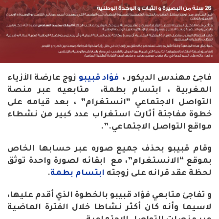
فاجئ مهندس الديكور ،
فؤاد قبيبو
زوج عارضة الأزياء
المغربية ، ابتسام بطمة، متابعيه عبر منصة
التواصل الاجتماعي “انستغرام” ، بعد قيامه على
خطوة مفاجئة أثارت استغراب عدد كبير من نشطاء
مواقع التواصل الاجتماعي.”.
وقام قبيبو بحذف جميع صوره عبر حسابها الخاص
بموقع “الانستغرام”، مع ابقائه لصورة واحدة توثق
لحظة عقد قرانه على زوجته
ابتسام بطمة
.
و تفاجئ متابعي فؤاد قبيبو بالخطوة الذي أقدم عليها،
لاسيما وأنه كان أكثر نشاطا خلال الفترة الماضية