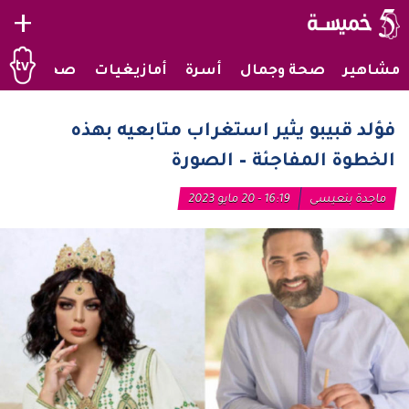
+
مشاهير
صحة وجمال
أسرة
أمازيغيات
صحراويات
فؤلد قبيبو يثير استغراب متابعيه بهذه
الخطوة المفاجئة – الصورة
ماجدة بنعيسى
16:19 - 20 مايو 2023