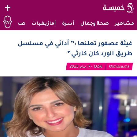
+
مشاهير
صحة وجمال
أسرة
أمازيغيات
صحراويات
غيثة عصفور تعلنها :” أدائي في مسلسل
طريق الورد كان كارثي”
khmissa.ma
13:56 - 17 يناير 2025