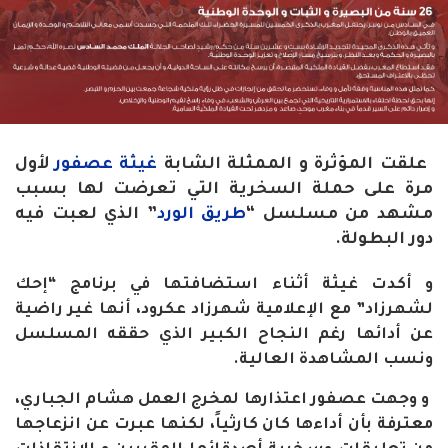
علقت المؤثرة و الممثلة الشابة
غيثة عصفور
لأول
مرة على حملة السخرية التي تعرضت لها بسبب
مشهد من مسلسل “
طريق الورد
” الذي لعبت فيه
دور البطولة.
و أكدت غيثة أثناء استضافتها في برنامج “إحك
لشهرزاد” مع الإعلامية شهرزاد عكرود، أنها غير راضية
عن أدائها رغم النجاح الكبير الذي حققه المسلسل
ونسب المشاهدة العالية.
و وجهت عصفور اعتذارها لمخرج العمل هشام الجباري،
معترفة بأن أداءها كان كارثياً، لكنها عبرت عن انزعاجها