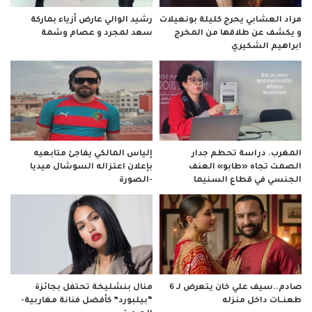
مراد العشابي يحرج كليلة بونعيلات
رشيد الوالي عارض أزياء بماركة
و يكشف عن طلاقها من المخرج
سعد لمجرد و عصام وشمة
ابراهيم الشكيري
المغرب. دراسة تحطم جدار
إلياس المالكي يفاجئ متابعيه
الصمت تجاه «طابو» العنف
بإعلان اعتزاله السوشال ميديا
الجنسي في قطاع السنيما
-الصورة
صادم..سيف علي خان يتعرض لـ 6
منال بنشليخة تحتفل بجائزة
طعنــات داخل منزله
“بيلبورد” كأفضل فنانة مغاربية-