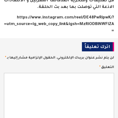
من تعليقات وسخرية أصدقائها المقربين و الانتقاذات
الاذعة التي توصلت بها بعد بث الحلقة.
https://www.instagram.com/reel/DE48PwRipwK/?
utm_source=ig_web_copy_link&igsh=MzRlODBiNWFlZA=
=
اترك تعليقاً
لن يتم نشر عنوان بريدك الإلكتروني.
الحقول الإلزامية مشار إليها بـ
*
التعليق
*