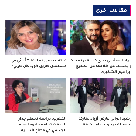
مقالات أخرى
مراد العشابي يحرج كليلة بونعيلات
غيثة عصفور تعلنها :” أدائي في
و يكشف عن طلاقها من المخرج
مسلسل طريق الورد كان كارثي”
ابراهيم الشكيري
رشيد الوالي عارض أزياء بماركة
المغرب. دراسة تحطم جدار
سعد لمجرد و عصام وشمة
الصمت تجاه «طابو» العنف
الجنسي في قطاع السنيما