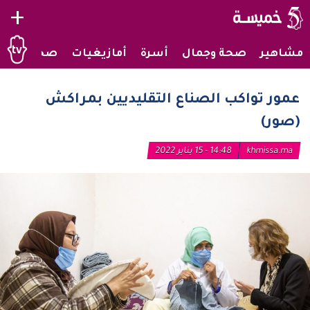
+
مشاهير
صحة وجمال
أسرة
أمازيغيات
صحراويات
عمور تواكب الصناع التقليديين بمراكش
(صور)
khmissa.ma
14:48 - 15 يناير 2022