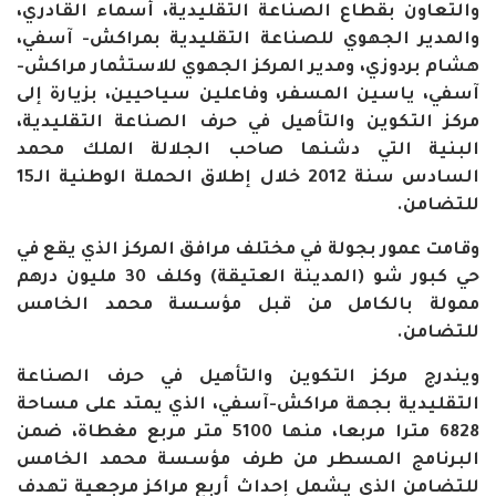
والتعاون بقطاع الصناعة التقليدية، أسماء القادري،
والمدير الجهوي للصناعة التقليدية بمراكش- آسفي،
هشام بردوزي، ومدير المركز الجهوي للاستثمار مراكش-
آسفي، ياسين المسفر، وفاعلين سياحيين، بزيارة إلى
مركز التكوين والتأهيل في حرف الصناعة التقليدية،
البنية التي دشنها صاحب الجلالة الملك محمد
السادس سنة 2012 خلال إطلاق الحملة الوطنية الـ15
للتضامن.
وقامت عمور بجولة في مختلف مرافق المركز الذي يقع في
حي كبور شو (المدينة العتيقة) وكلف 30 مليون درهم
ممولة بالكامل من قبل مؤسسة محمد الخامس
للتضامن.
ويندرج مركز التكوين والتأهيل في حرف الصناعة
التقليدية بجهة مراكش-آسفي، الذي يمتد على مساحة
6828 مترا مربعا، منها 5100 متر مربع مغطاة، ضمن
البرنامج المسطر من طرف مؤسسة محمد الخامس
للتضامن الذي يشمل إحداث أربع مراكز مرجعية تهدف