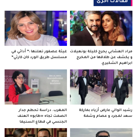
مقالات أخرى
مراد العشابي يحرج كليلة بونعيلات
غيثة عصفور تعلنها :” أدائي في
و يكشف عن طلاقها من المخرج
مسلسل طريق الورد كان كارثي”
ابراهيم الشكيري
رشيد الوالي عارض أزياء بماركة
المغرب. دراسة تحطم جدار
سعد لمجرد و عصام وشمة
الصمت تجاه «طابو» العنف
الجنسي في قطاع السنيما