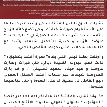
نشرات البارح بالليل الفنانة سلمى رشيد عبر حسابها
على الأنستغرام صورة شقيقتها و هي تضع خاتم الزواج
و تمسك بيد شريك حياتها، الصورة لي ” بارطاجات ”
عارضة الأزياء و خبيرة التجميل شيماء رشيد مع
متابعيها شكلات إعلان دخولها للقفص الذهبي.
و أرفقت بطلة فيلم “قلبي بغاه” صورة أختها بتعليق : ”
قالت نعم، مبروك الكبيدة ديالي، ختي كبرات وصارت
عروسة و عيد ميلاد سعيد لحبيبتي “، و قد بارك
للعروسة شيماء، عبر حساب أختها الممثل المغربي
ربيع القاطي في تعليق له على الصورة و حتى متابعيها
هنئوها.
هذا وقد نشرت المغنية منذ مدة اَخر أعمالها عبر منصة
” اليوتيوب ” بعنوان ” دموعي سالاو “، الانتاج الجديد ل