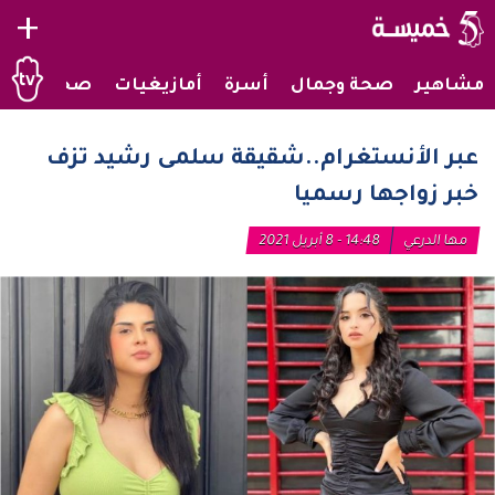
+
مشاهير
صحة وجمال
أسرة
أمازيغيات
صحراويات
عبر الأنستغرام..شقيقة سلمى رشيد تزف
خبر زواجها رسميا
مها الدرعي
14:48 - 8 أبريل 2021