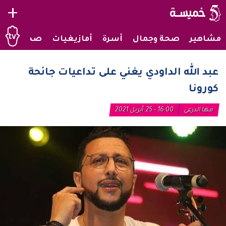
+
مشاهير
صحة وجمال
أسرة
أمازيغيات
صحراويات
عبد الله الداودي يغني على تداعيات جائحة
كورونا
مها الدرعي
16:00 - 25 أبريل 2021