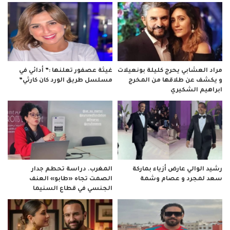
مراد العشابي يحرج كليلة بونعيلات
غيثة عصفور تعلنها :” أدائي في
و يكشف عن طلاقها من المخرج
مسلسل طريق الورد كان كارثي”
ابراهيم الشكيري
رشيد الوالي عارض أزياء بماركة
المغرب. دراسة تحطم جدار
سعد لمجرد و عصام وشمة
الصمت تجاه «طابو» العنف
الجنسي في قطاع السنيما