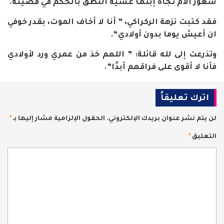
شعور الأم تجاه إبنها عشية النطق بالحكم في قضيته
.
فقد كتبت نزهة الركراكي، ” أنا لا أخاف الموت، بقدر خوفي
ان أعيش يوما بدون أولادي
“.
وتذرعت إلى لله قائلة: ” اللهم خذ من عمري ورد لأولادي
فأنا لا أقوى على فراقهم أبدًا”.
اترك تعليقاً
لن يتم نشر عنوان بريدك الإلكتروني.
الحقول الإلزامية مشار إليها بـ
*
التعليق
*