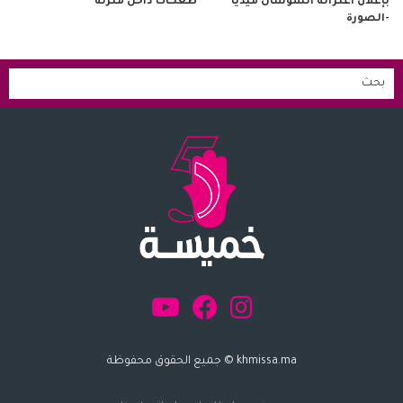
طعنــات داخل منزله
بإعلان اعتزاله السوشال ميديا
-الصورة
khmissa.ma © جميع الحقوق محفوظة