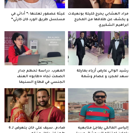
مراد العشابي يحرج كليلة بونعيلات
غيثة عصفور تعلنها :” أدائي في
و يكشف عن طلاقها من المخرج
مسلسل طريق الورد كان كارثي”
ابراهيم الشكيري
رشيد الوالي عارض أزياء بماركة
المغرب. دراسة تحطم جدار
سعد لمجرد و عصام وشمة
الصمت تجاه «طابو» العنف
الجنسي في قطاع السنيما
صادم..سيف علي خان يتعرض لـ 6
إلياس المالكي يفاجئ متابعيه