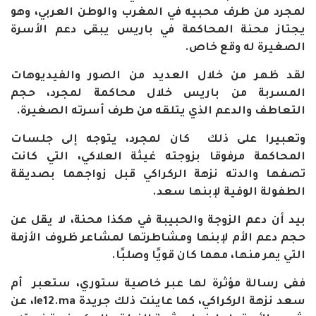
لمجرد من طرف محبيه في المغرب والوطن العربي، وهو
يجتاز محنة المحاكمة في باريس يبقى دعم الأسرة
الصغيرة له وقع خاص
.
لقد ظهر من خلال العديد من الصور والفيديوهات
المسربة من باريس خلال محاكمة لمجرد، حجم
التعاطف والدعم الذي يتلقه من طرف أسرته الصغيرة
.
وتعبيرا على ذلك كان لمجرد، يتوجه إلى جلسات
المحاكمة مرفوقا بزوجته غيثة العلاكي، التي كانت
تصفها والدته نزهة الركراكي قبل زواجهما بصديقة
الطفولة الوفية لإبنها سعد
.
بيد أن دعم الزوجة والحبيبة في هكذا محنة، لا يقل عن
حجم دعم الأم لإبنها ومشاطرتها لمشاعر ظروف الأزمة
التي يمر منها، مهما كان قويًا وصلبًا
.
ففى رسالة مؤثرة لها عبر خاصية ستوري، ستعبر أم
سعد نزهة الركراكي، كما عاينت ذلك جريدة
le12.ma
، عن