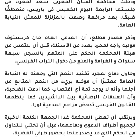
ودخلت محاكمة الفنان المغربي سعد لمجرد، في
جلستها الرابعة اليوم الخميس في باريس، منعطفًا
ضيقًا، بعد مرافعة وصفت بالمزلزلة للممثل النيابة
العامة
.
وذكر مصدر مطلع، أن المدعي العام جان كريستوف
موليه واجه لمجرد بعدد من الأسئلة، قبل أن يلتمس من
هيئة المحكمة الحكم على المتهم بالسجن سبعة
سنوات و الغرامة والمنع من دخول التراب الفرنسي
.
وحاول دفاع لمجرد تفنيد التهم التي وجهته له النيابة
العامة معتبرًا أن موكله بريء من التهم المتابع من
أجلها وأنه لا يوجد ثمة أي اغتصاب كما ادعت الضحية،
وأن العلاقات الرضائية بين الراشيدين كما ينظمها
القانون الفرنسي تدحض مزاعم المدعية لورا
.
ويرتقب أن تعطي المحكمة غدا الجمعة الكلمة الاخيرة
لجميع أطراف الدعوى ودفاعهما، قبل أن تختلي للتداول
في الحكم الذي قد يصدر عنها بحضور طرفي القضية
.