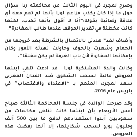
وصرح لمجرد في اليوم الثالث من محاكمته ردا سؤال
حول ما إذا كان يكذب مزاعم لورا بأنها لم تقم معه أي
علاقة رضائية بقوله:”أنا لا أقول بأنها تكذب، لكنها
كانت مخطئة في تقدير الموقف عندما طالب المغادرة
“.
وأضاف لقد” هددتي بالاتصال بالشرطة بعد خروجها من
الحمام وشعرت بالخوف وحاولت تهدئة الأمور وكان
بإمكانها المغاردة لأن باب الغرفة لم يكن مغلقا
“.
وكانت والدة المشتكية لورا قد ادعت تلقي ابنتها
لعروض مالية لسحب الشكوى ضد الفنان المغربي
سعد لمجرد، المتهم بـ “الاعتداء والاغتصاب” في
باريس عام 2016
.
وقد صرحت الوالدة في جلسة المحاكمة الثالثة صباح
أمس الأربعاء بأن ابنتها كانت تتلقى مكالمات من
سعوديين أبدوا استعدادهم لدفع ما بين 500 ألف
ومليون يورو لسحب شكايتها، إلا أنها رفضت هذه
العروض
.