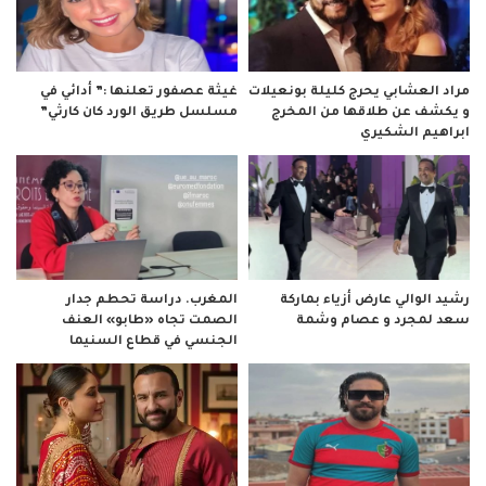
مراد العشابي يحرج كليلة بونعيلات
غيثة عصفور تعلنها :” أدائي في
و يكشف عن طلاقها من المخرج
مسلسل طريق الورد كان كارثي”
ابراهيم الشكيري
رشيد الوالي عارض أزياء بماركة
المغرب. دراسة تحطم جدار
سعد لمجرد و عصام وشمة
الصمت تجاه «طابو» العنف
الجنسي في قطاع السنيما