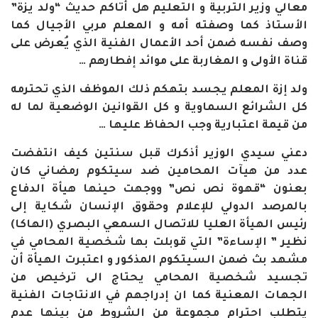
معالي وزير التربية و التعليم هل أتاكم حديث “ولد يزة”
الأستاذ كما وصفته أمه و المعلم مربي الأجيال كما
وصف نفسه ضمن أحد الأعمال الفنية الذي يُعرض على
قناة الأولى و المغاربة على موائد إفطارهم
…
ولد إزة المعلم يجسد بتهكم ذلك الموظف الذي تحترمه
كل الشرائع السماوية و كل القوانين الوضعية لما له
من قيمة اعتبارية وجب الحفاظ عليها
…
دعني سيدي الوزير أذكرك قبل سنتين كيف انتفضت
عدد من هيآت المحامين ضد سيتكوم رمضاني كان
بعنون “قهوة نص نص” ووجهت حينها هيأة الدفاع
بالمرصد الدولي للإعلام وحقوق الإنسان شكاية إلى
رئيس الهيأة العليا للاتصال السمعي البصري (الهاكا)
نظير ” الإساءة” التي قوبلت بها شخصية المحامي في
مشهد بث ضمن السيتكوم المذكور و اعتبرت الهيأة أن
تجسيد شخصية المحامي يحتاج الى ترخيص من
الجهات المعنية كما ان إدراجهم في الانتاجات الفنية
يتطلب احترام مجموعة من الشروط من بينها عدم