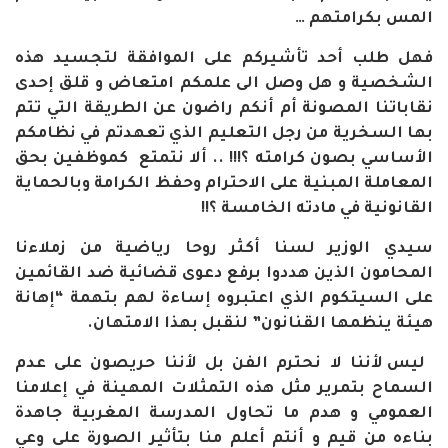
المس بكرامتهم
…
فهل طلب أحد تأشيركم على الموافقة لتجسيد هذه
الشخصية و هل وصل الى علمكم امتعاض و قلق إحدى
نقاباتنا المصونة أم أنكم راضون عن الطريقة التي تتم
بها السخرية من رجل التعليم الذي تعهدتم في نظامكم
الأساسي بصون كرامته ؟!!! .. ألا نتمتع كموظفين بحق
المعاملة المبنية على الاحترام وحفظ الكرامة وبالحماية
القانونية في مادته الخامسة ؟
!!
سيدي الوزير لسنا أكثر روحا رياضية من زملاءنا
المحامون الذين هددوا برفع دعوى قضائية ضد القائمين
على السيتكوم الذي اعتبروه إساءة لهم بتهمة “إهانة
هيئة ينظمها القنانون” لنقبل بهذا الامتهان
.
ليس لأننا لا نحترم الفن بل لأننا حريصون على عدم
السماح بتمرير مثل هذه التمثلات المهينة في إعلامنا
العمومي و هدم ما تحاول المدرسة المغربية جاهدة
بناءه من قيم و أنتم أعلم منا بتأثير الصورة على وعي