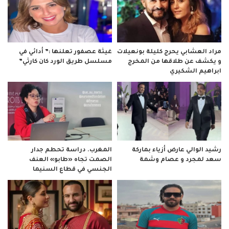
مراد العشابي يحرج كليلة بونعيلات
غيثة عصفور تعلنها :” أدائي في
و يكشف عن طلاقها من المخرج
مسلسل طريق الورد كان كارثي”
ابراهيم الشكيري
رشيد الوالي عارض أزياء بماركة
المغرب. دراسة تحطم جدار
سعد لمجرد و عصام وشمة
الصمت تجاه «طابو» العنف
الجنسي في قطاع السنيما