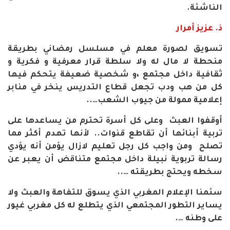
الناشئة
.
ذ. عزيز أمرار
تسويق لصورة معلم في مسلسل رمضاني بطريقة
منحطة لا مال له ولا سلطة قرار معرفية و فكرية و
ثقافية داخل مجتمع ،و شخصية ضعيفة يتحكم فيها
كل من هب ودب تجعل قطاع التدريس ينخر في منابر
إعلامية ممولة من جيوب الشعب
…..
أوقفوا العبث وعلى كل أسرة تحترم من يساعدها على
تربية أبنائها أن تقاطع قنوات.. لأنها تهدم أكثر مما
تصلح ومن واجب كل رجل تعليم لازال يؤمن أنه يؤدي
رسالة تربوية نبيلة داخل مجتمع متناقض أن يعبر عن
سخطه ويحتج بطريقته
…..
سئمنا الإعلام المغربي الذي يسوق للتفاهة والعبث ولا
يساير التطور المجتمعي الذي يتطلع له كل مغربي غيور
على وطنه
….