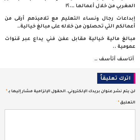
المغربي من خلال أعمالها ….؟
!
إبداعات رجال ونساء التعليم مع تلاميذهم أرقى من
أعمالكم التي تحصلون من خلاله على مبالغ خيالية
…
مبالغ مالية خيالية مقابل عفن فني يداع عبر قنوات
عمومية
..
أتاسف أتأسف
…
اترك تعليقاً
لن يتم نشر عنوان بريدك الإلكتروني.
الحقول الإلزامية مشار إليها بـ
*
التعليق
*