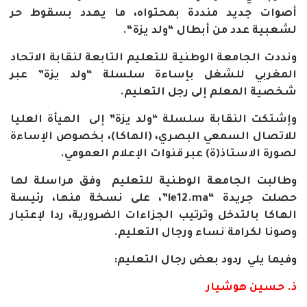
أصوات جديد منددة بمحتواه، ما يهدد بسقوط حر
لشعبية عدد من أبطال “ولد يزة
“.
ونددت الجامعة الوطنية للتعليم التابعة لنقابة الاتحاد
المغربي للشغل بإساءة سلسلة “ولد يزة” عبر
شخصية المعلم إلى رجل التعليم
.
وإشتكت النقابة سلسلة “ولد يزة” إلى الهيأة العليا
للاتصال السمعي البصري، (الهاكا)، بخصوص الإساءة
لصورة الاستاذ(ة) عبر قنوات الإعلام العمومي
.
وطالبت الجامعة الوطنية للتعليم وفق مراسلة لها
حصلت جريدة
“le12.ma”
، على نسخة منها، رئيسة
الهاكا بالتدخل وترتيب الجزاءات الضرورية، ردا لإعتبار
وصونا لكرامة نساء ورجال التعليم
.
وفيما يلي ردود بعض رجال التعليم
:
ذ. حسين هوشيار