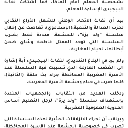
بشخصية المعلم أمام الهاكا، كما اشتكت نقابة
البيجيدي الإساءة للمعلم
.
بيد أن نقابة الاتحاد الوطني للشغل الذراع النقابي
لحزب العدالة والتنمية،(الإسلاموي)، تغاضت عن إخلال
سلسلة “ولد يزة”، للحشمة، منددة فقط بضرب
السلسلة التي توجد الممثل فاطمة وشاي ضمن
أبطالها، لحياء المغاربة
.
ولم يرد في البلاغ التنديدي، لنقابة البيجيدي، أية إشارة
الى الغضب العارمة الذي تسببت فيه السلسلة عند
الأسرة المغربية المحافظة جراء بث حلقة (الثانية)،
كلها ضرب في حياء وحشمة الأسرة المغربية
.
ودخلت العديد من النقابات والجمعيات المنددة
بإستهداف سلسلة “ولد يزة”، لرجل التعليم أساس
المدوية العمومية المغربية
.
ويرتقب أن تحرك الانزلاقات المثيرة لهذه السلسلة التي
تضرب في خصوصية الحشمة عند الأسرة المحافظة،