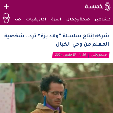
+
مشاهير
صحة وجمال
أسرة
أمازيغيات
صحراويات
شركة إنتاج سلسلة “ولاد يزة” ترد.. شخصية
المعلم من وحي الخيال
م.الحروشي
14:56 - 15 مارس 2024