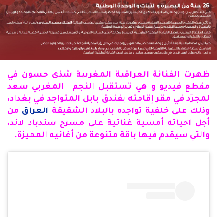
ظهرت الفنانة العراقية المغربية شذى حسون في
مقطع فيديو و هي تستقبل النجم المغربي سعد
لمجرّد في مقر إقامته بفندق بابل المتواجد في بغداد،
وذلك على خلفية تواجده بالبلاد الشقيقة
العراق
من
أجل احيائه أمسية غنائية على مسرح سندباد لاند،
والتي سيقدم فيها باقة متنوعة من أغانيه المميزة.