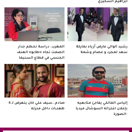
ابراهيم الشكيري
رشيد الوالي عارض أزياء بماركة
المغرب. دراسة تحطم جدار
سعد لمجرد و عصام وشمة
الصمت تجاه «طابو» العنف
الجنسي في قطاع السنيما
صادم..سيف علي خان يتعرض لـ 6
إلياس المالكي يفاجئ متابعيه
طعنــات داخل منزله
بإعلان اعتزاله السوشال ميديا
-الصورة