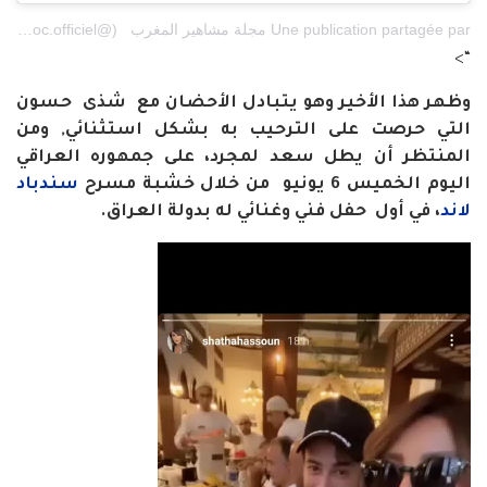
Une publication partagée par ️مجلة مشاهير المغرب ️ ️️ (@et_maroc.officiel)
“>
وظهر هذا الأخير وهو يتبادل الأحضان مع شذى حسون
التي حرصت على الترحيب به بشكل استثنائي,
ومن
المنتظر أن يطل سعد لمجرد، على جمهوره العراقي
اليوم الخميس 6 يونيو من خلال خشبة مسرح
سندباد
لاند
، في أول حفل فني وغنائي له بدولة العراق.
مشغل
الفيديو