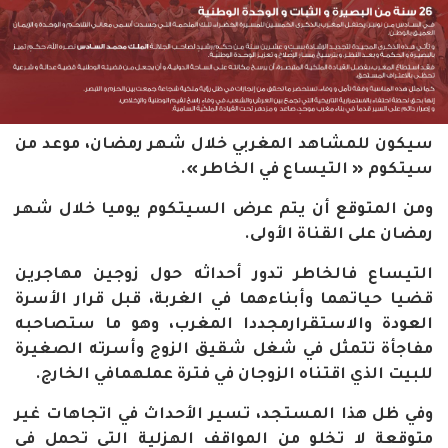
سيكون
للمشاهد
المغربي
خلال
شهر
رمضان،
موعد
من
سيتكوم
«
التيساع
في
الخاطر
».
ومن
المتوقع
أن
يتم
عرض
السيتكوم
يوميا
خلال
شهر
رمضان
على
القناة
الأولى
.
التيساع
فالخاطر
تدور
أحداثه
حول
زوجين
مهاجرين
قضيا
حياتهما
وأبناءهما
في
الغربة،
قبل
قرار
الأسرة
العودة
والاستقرار
مجددا
المغرب،
وهو
ما
ستصاحبه
مفاجأة
تتمثل
في
شغل
شقيق
الزوج
وأسرته
الصغيرة
للبيت
الذي
اقتناه
الزوجان
في
فترة
عملهما
في
الخارج
.
وفي
ظل
هذا
المستجد،
تسير
الأحداث
في
اتجاهات
غير
متوقعة
لا
تخلو
من
المواقف
الهزلية
التي
تحمل
في