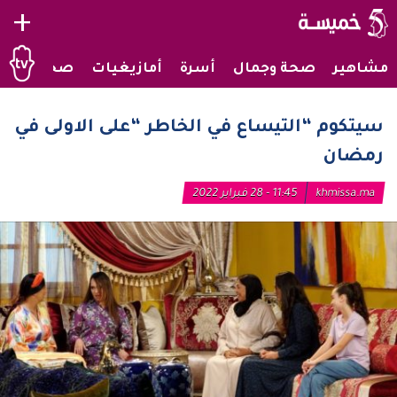
+
مشاهير
صحة وجمال
أسرة
أمازيغيات
صحراويات
سيتكوم “التيساع في الخاطر “على الاولى في
رمضان
khmissa.ma
11:45 - 28 فبراير 2022