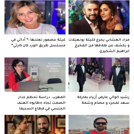
مراد العشابي يحرج كليلة بونعيلات
غيثة عصفور تعلنها :” أدائي في
و يكشف عن طلاقها من المخرج
مسلسل طريق الورد كان كارثي”
ابراهيم الشكيري
رشيد الوالي عارض أزياء بماركة
المغرب. دراسة تحطم جدار
سعد لمجرد و عصام وشمة
الصمت تجاه «طابو» العنف
الجنسي في قطاع السنيما