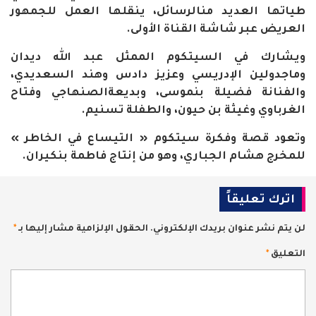
طياتها
العديد
من
الرسائل،
ينقلها
العمل
للجمهور
العريض
عبر
شاشة
القناة
الأولى
.
ويشارك
في
السيتكوم
الممثل
عبد
الله
ديدان
وماجدولين
الإدريسي
وعزيز
دادس
وهند
السعديدي،
والفنانة
فضيلة
بنموسى،
وبديعة
الصنهاجي
وفتاح
الغرباوي
وغيثة
بن
حيون،
والطفلة
تسنيم
.
وتعود
قصة
وفكرة
سيتكوم
«
التيساع
في
الخاطر
»
للمخرج
هشام
الجباري،
وهو
من
إنتاج
فاطمة
بنكيران
.
اترك تعليقاً
لن يتم نشر عنوان بريدك الإلكتروني.
الحقول الإلزامية مشار إليها بـ
*
التعليق
*