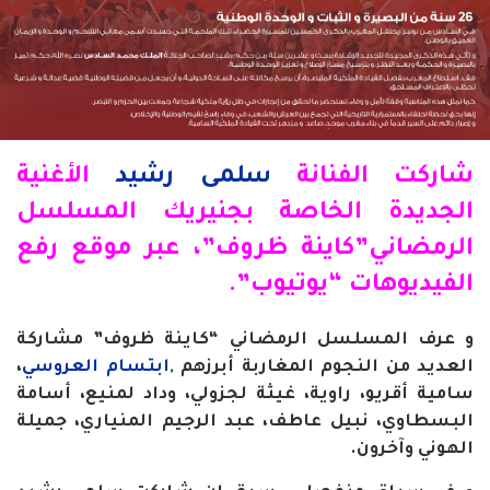
شاركت الفنانة
سلمى رشيد
الأغنية
الجديدة الخاصة بجنيريك المسلسل
الرمضاني”كاينة ظروف”، عبر موقع رفع
الفيديوهات “يوتيوب”.
و عرف المسلسل الرمضاني “كاينة ظروف” مشاركة
العديد من النجوم المغاربة أبرزهم ,
ابتسام العروسي
،
سامية أقريو، راوية، غيثة لجزولي، وداد لمنيع، أسامة
البسطاوي، نبيل عاطف، عبد الرجيم المنياري، جميلة
الهوني وآخرون.