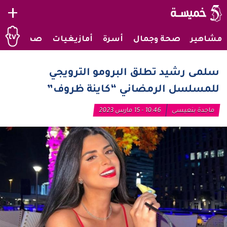
+
مشاهير
صحة وجمال
أسرة
أمازيغيات
صحراويات
سلمى رشيد تطلق البرومو الترويجي
للمسلسل الرمضاني “كاينة ظروف”
ماجدة بنعيسى
10:46 - 15 مارس 2023