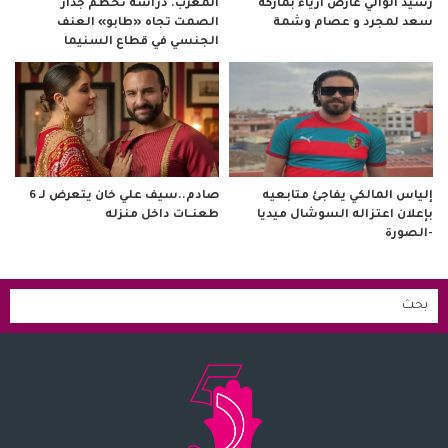
رشيد الوالي عارض أزياء بماركة
المغرب. دراسة تحطم جدار
سعد لمجرد و عصام وشمة
الصمت تجاه «طابو» العنف
الجنسي في قطاع السنيما
صادم..سيف علي خان يتعرض لـ 6
إلياس المالكي يفاجئ متابعيه
طعنــات داخل منزله
بإعلان اعتزاله السوشال ميديا
-الصورة