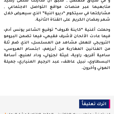
و في سياق منفصل , سبق ان شاركت سلمى رشيد
متابعيها عبر منصات مواقع التواصل الاجتماعي ,
مشاركتها في سيتكوم “ديرو النية” الذي سيعرض خلال
شهر رمضان الكريم على القناة الثانية.
وحملت أغنية “كاينة ظروف” توقيع الشاعر يونس آدم،
فيما عادت الألحان لأشرف فقيهي، فيما تضمن البرومو
الترويجي للعمل مشاهد من المسلسل، الذي ضم ثلة
من الفنانين المغاربة من أبرزهم، ابتسام العروسي،
سامية أقريو، راوية، غيثة لجزولي، وداد لمنيع، أسامة
البسطاوي، نبيل عاطف، عبد الرجيم المنياري، جميلة
الهوني وآخرون.
اترك تعليقاً