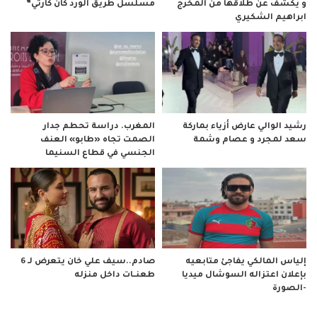
و يكشف عن طلاقها من المخرج
مسلسل طريق الورد كان كارثي”
ابراهيم الشكيري
رشيد الوالي عارض أزياء بماركة
المغرب. دراسة تحطم جدار
سعد لمجرد و عصام وشمة
الصمت تجاه «طابو» العنف
الجنسي في قطاع السنيما
صادم..سيف علي خان يتعرض لـ 6
إلياس المالكي يفاجئ متابعيه
طعنــات داخل منزله
بإعلان اعتزاله السوشال ميديا
-الصورة