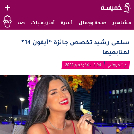
+
مشاهير
صحة وجمال
أسرة
أمازيغيات
صحراويات
سلمى رشيد تخصص جائزة “آيفون 14”
لمتابعيها
م. الحروشي
12:04 - 4 نوفمبر 2022