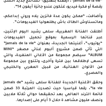
“jamais de la vie”، أرفقته بتعليق:”تشالنج جديد أحسن
رقصة أو فكرة فيديو، غتكون عندو جائزة أيفون 14”.
وأضافت، “ممكن يكون عدة فائزين يلاه وروني إبداعكم،
وماتسناوش الطاك باش يطلعوليا الفيديوهات”.
أطلقت الفنانة المغربية، سلمى رشيد اليوم الإثنين،
عبر قناتها الرسمية بموقع تحميل الفيديوهات
“يوتيوب”، أغنيتها الجديدة، بعنوان “jamais de la vie”
التي تأتي ضمن مشروع ألبوم غنائي مصغر “MINI
ALBUM” سيضم مجموعة من الأغاني المنفردة، والتي
تسعى لإطلاقها بين فترة وأخرى، وتتنوع بين مجموعة
من الألوان الغنائية، من قبيل المغربي والخليجي
والمصري.
وحقق الأغنية الجديدة للفنانة سلمى رشيد “jamais de
la vie”، رقما قياسيا حيت تصدرت المرتبة 33 ضمن
قائمة الترند العالمي بعد تحقيقها حوالي ثلاثة ملايين
ونصف مليون مشاهد ة حلال 3 أيام على إصدارها.