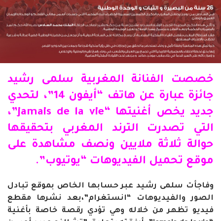
خص
صت
الفنانة
المغربية سلمى رشيد
جائزة عبارة عن هاتف “أيفون 14”، لتحدي
جديد يخص أغنيتها “jamais de la vie”،
التي تصدرت
الترند
المغربي بتحقيقها
حوالة ثلاثة ملايين ونصف مشاهدة على
موقع تحميل الفيديوهات “يوتيوب”.
وفاجأت سلمى رشيد عبر حسابها الخاص بموقع تبادل
الصور والفيديوهات “انستغرام”،بعد نشرها مقطع
فيديو تظهر من خلاله وهي تؤدي رقصة خاصة بأغنية