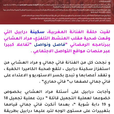
لقيت حلقة الفنانة المغربية،
سكينة
درابيل التي
وقعت ضحية مقلب المنشط التلفزي، مراد العشابي
ببرنامجه الرمضاني “
فاصل ونواصل
“تفاعلا كبيرا
عبر منصات مواقع التواصل الاجتماعي .
و نجحت كل من الفنانة فاتي جمالي و مراد العشابي من
استفزاز سكينة درابيل ، لتقع ضحبة الكاميرا الخفية ،
و تفقد أعصابها و تبدئ بكسر الاستوديو و الاعتداء على
فاتي جمالي لصفها ب” فاتي حماري” .
وأجابت درابيل على أسئلة مراد العشابي بخصوص
خضوعها لعملية التجميل قائلة ” درت عملية تجميل 18
و 19 دابة شوية “، بعدما أنكرت فاتي جمالي قيامها
بتغييرات على مستوى الوجه لترد عليها درابيل بطريقة