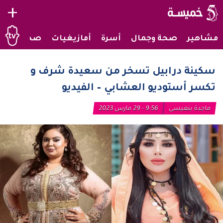
+
مشاهير
صحة وجمال
أسرة
أمازيغيات
صحراويات
سكينة درابيل تسخر من سعيدة شرف و
تكسر أستوديو العشابي – الفيديو
ماجدة بنعيسى
9:56 - 29 مارس 2023