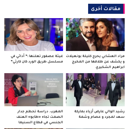
مقالات أخرى
مراد العشابي يحرج كليلة بونعيلات
غيثة عصفور تعلنها :” أدائي في
و يكشف عن طلاقها من المخرج
مسلسل طريق الورد كان كارثي”
ابراهيم الشكيري
رشيد الوالي عارض أزياء بماركة
المغرب. دراسة تحطم جدار
سعد لمجرد و عصام وشمة
الصمت تجاه «طابو» العنف
الجنسي في قطاع السنيما