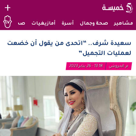
+
مشاهير
صحة وجمال
أسرة
أمازيغيات
صحراويات
سعيدة شرف.. “اتحدى من يقول أن خضعت
لعمليات التجميل”
م. الحروشي
13:18 - 26 يناير 2023