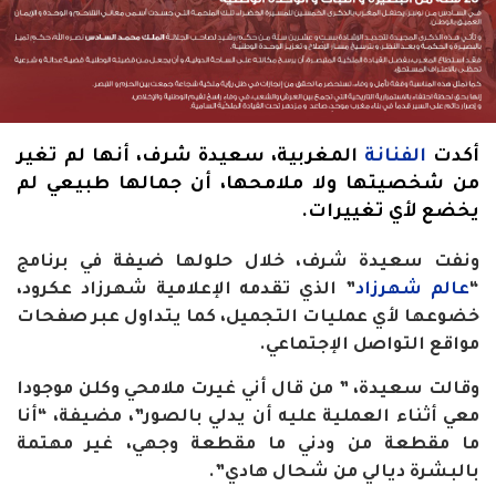
أكدت
الفنانة
المغربية، سعيدة شرف، أنها لم تغير
من شخصيتها ولا ملامحها، أن جمالها طبيعي لم
يخضع لأي تغييرات.
ونفت سعيدة شرف، خلال حلولها ضيفة في برنامج
“
عالم شهرزاد
” الذي تقدمه الإعلامية شهرزاد عكرود،
خضوعها لأي عمليات التجميل، كما يتداول عبر صفحات
مواقع التواصل الإجتماعي.
وقالت سعيدة، ” من قال أني غيرت ملامحي وكلن موجودا
معي أثناء العملية عليه أن يدلي بالصور”، مضيفة، “أنا
ما مقطعة من ودني ما مقطعة وجهي، غير مهتمة
بالبشرة ديالي من شحال هادي”
.