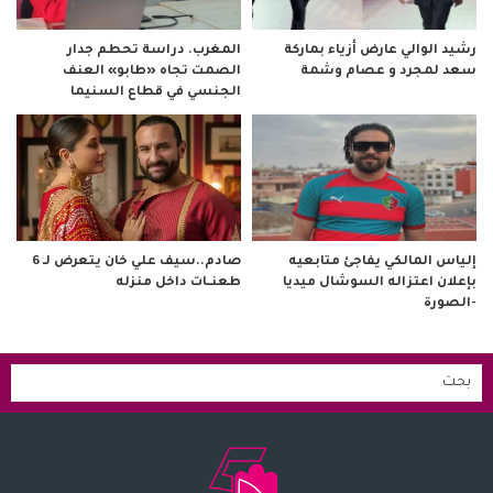
رشيد الوالي عارض أزياء بماركة
المغرب. دراسة تحطم جدار
سعد لمجرد و عصام وشمة
الصمت تجاه «طابو» العنف
الجنسي في قطاع السنيما
صادم..سيف علي خان يتعرض لـ 6
إلياس المالكي يفاجئ متابعيه
طعنــات داخل منزله
بإعلان اعتزاله السوشال ميديا
-الصورة