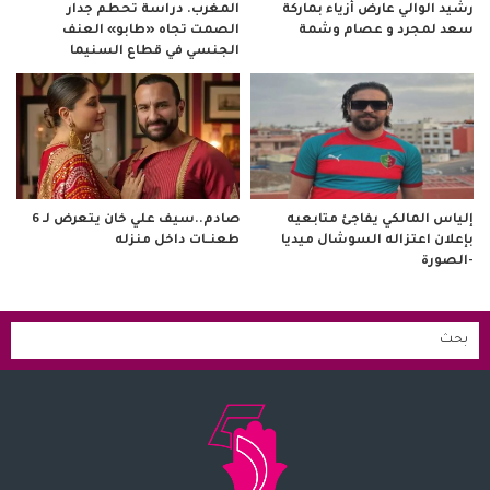
رشيد الوالي عارض أزياء بماركة
المغرب. دراسة تحطم جدار
سعد لمجرد و عصام وشمة
الصمت تجاه «طابو» العنف
الجنسي في قطاع السنيما
صادم..سيف علي خان يتعرض لـ 6
إلياس المالكي يفاجئ متابعيه
طعنــات داخل منزله
بإعلان اعتزاله السوشال ميديا
-الصورة