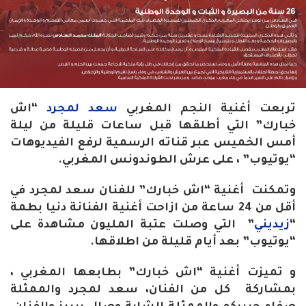
تربعت أغنية النجم المغربي
سعد لمجرد
“اش
خبارك” التي أطلقها قبل ساعات قليلة من ليلة
أمس الخميس عبر قناته الرسمية لرفع الفيديوهات
“يوتيوب” ، على عرش الطوندونس المغربي.
وتمكنت أغنية “اش خبارك” للفنان سعد لمجرد في
أقل من 24 ساعة من ازاحت أغنية الفنانة دنيا بطمة
“
زيديني
” التي وصلت عتبة المليون مشاهدة على
“يوتيوب” بعد أيام قليلة من اطلاقها.
و تميزت أغنية “اش خبارك” بطابعها المغربي ،
بمشاركة كل من الفنان، سعد لمجرد والممثلة