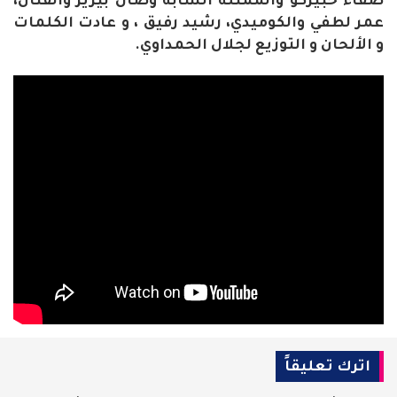
صفاء حبيركو والممثلة الشابة وصال بيريز والفنان،
عمر لطفي والكوميدي، رشيد رفيق ، و عادت الكلمات
و الألحان و التوزيع لجلال الحمداوي.
اترك تعليقاً