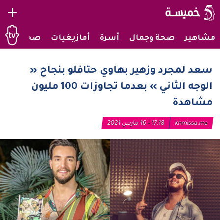
+
مشاهير
صحة وجمال
أسرة
أمازيغيات
صحراويات
سعد لمجرد وزهير بهاوي حتافلو بنجاح «
الوجه الثاني » بعدما تجاوزات 100 مليون
مشاهدة
khmissa.ma
17:18 - 16 مارس 2021