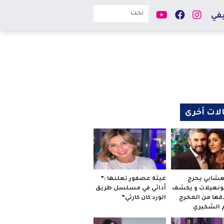
في
لات أخرى
لعشابي يحرج
غيثة عصفور تعلنها :”
بونعيلات و يكشف
أدائي في مسلسل طريق
قها من المخرج
الورد كان كارثي”
م الشكيري