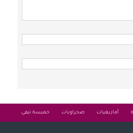
أمازيغيات
صحراويات
خميسة تيفي