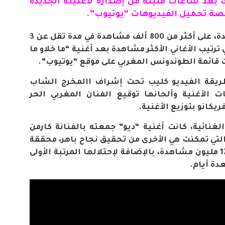
 بعد ساعات قليلة من إصداره لأغنيته الجديدة
نصة تحميل الفيديوهات “يوتيوب”.
وحصدت أغنية زهير البهاوي الجديدة، على أكثر من 800 ألف مشاهدة في مدة تقل عن 3
 ترتيب الأغاني الأكثر مشاهدة بعد أغنية “ما خلاو ما
 قائمة الطوندونس المغربي على موقع “يوتيوب”.
ريقة الفيديو كليب تحت إشراف االمخرج الشاب
ت الأغنية وألحانها توقيع الفنان المغربي الحر
ريكانو بتوزيع الأغنية.
الغنائية، كانت أغنية “ديو” جمعته بالفنانة كارمن
تي تمكنت هي الأخرى من تحقيق نجاح باهر، محققة
نسب مشاهدة عالية جدا تجاوزت 17 مليون مشاهدة، بالإضافة لإحتلالها المرتبة الأولى
دة أيام.