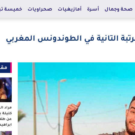
صحة وجمال
أسرة
أمازيغيات
صحراويات
خميسة تي
رتبة التانية في الطوندونس المغربي
مقا
مراد ا
كليلة 
عن طلا
ابراهي