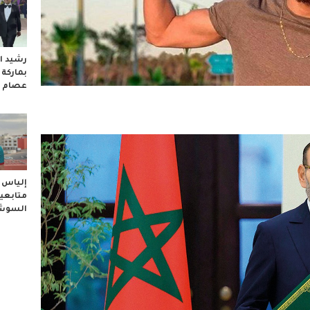
رشيد ال
بماركة
عصام 
إلياس ا
متابعيه
السوشا