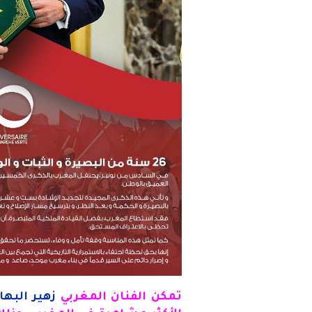
تمكن الفنان المغربي
زهير البها