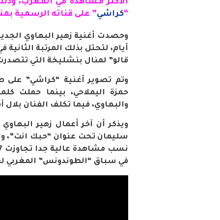
الأكثر مشاهدة في المغرب، وذلك
“
كراشي
” على قناته الرسمية بم
أيام، لتحتل بذلك المرتبة الثانية في
قالو” لمنال بنشليخة التي تتصدرت
وتم تصوير أغنية “كراشي” على ط
حمزة اليملاحي، بينما حملت كلما
والبهاوي، فيما تكلف الفنان بلال أف
ويذكر أن آخر أعمال زهير البهاوي 
سليمان تحت عنوان “حبك انت”، وال
في سباق “الطوندونس” المغربي لع