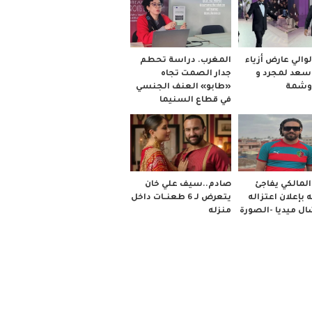
والي عارض أزياء
المغرب. دراسة تحطم
 سعد لمجرد و
جدار الصمت تجاه
وشمة
«طابو» العنف الجنسي
في قطاع السنيما
صادم..سيف علي خان
لمالكي يفاجئ
يتعرض لـ 6 طعنــات داخل
 بإعلان اعتزاله
منزله
ل ميديا -الصورة