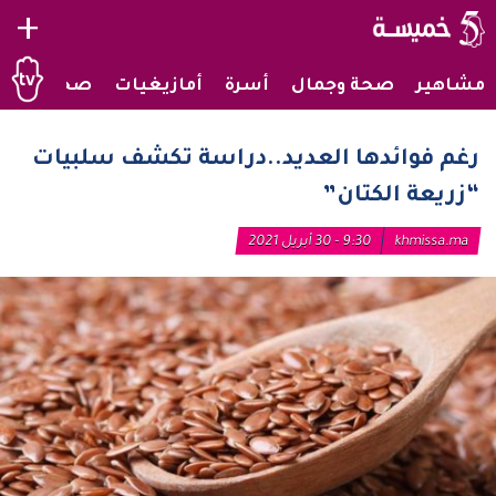
+
مشاهير
صحة وجمال
أسرة
أمازيغيات
صحراويات
رغم فوائدها العديد..دراسة تكشف سلبيات
“زريعة الكتان”
khmissa.ma
9:30 - 30 أبريل 2021