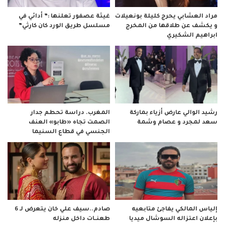
مراد العشابي يحرج كليلة بونعيلات
غيثة عصفور تعلنها :” أدائي في
و يكشف عن طلاقها من المخرج
مسلسل طريق الورد كان كارثي”
ابراهيم الشكيري
رشيد الوالي عارض أزياء بماركة
المغرب. دراسة تحطم جدار
سعد لمجرد و عصام وشمة
الصمت تجاه «طابو» العنف
الجنسي في قطاع السنيما
صادم..سيف علي خان يتعرض لـ 6
إلياس المالكي يفاجئ متابعيه
طعنــات داخل منزله
بإعلان اعتزاله السوشال ميديا