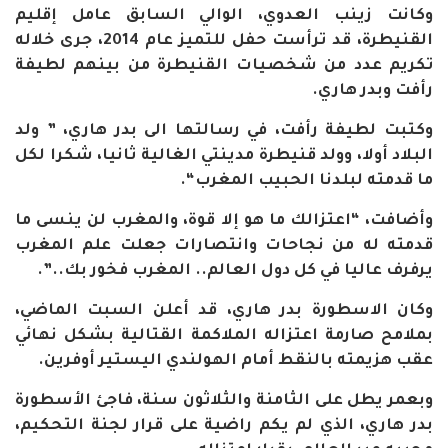
وكانت زينب العدوي، الوالي السابق عامل إقليم
القنيطرة، قد ترأست حفل للتميز عام 2014، جرى خلاله
تكريم عدد من شخصيات القنيطرة من بينهم لطيفة
رأفت وبدر هاري.
وكتبت لطيفة رأفت، في رسالتها الى بدر هاري، ” ولد
البلاد أولا، وولد قنيطرة مدينتي الغالية ثانيا، شكرا لكل
ما قدمته لبلدنا الحبيب المغرب“.
وأضافت، “اعتزالك ما هو إلا قوة، والمغرب لن ينسى ما
قدمته له من نجاحات وانتصارات جعلت علم المغرب
يرفرف عاليا في كل دول العالم.. المغرب فخور بك..”.
وكان الاسطورة بدر هاري، قد أعلن السبت الماضي،
بملامح صارمة اعتزاله الملاكمة القتالية بشكل نهائي
عقب هزيمته بالنقط أمام الهولندي اليستير أوفرين.
وبعمر يطل على الثامنة والثلاثون سنة، فاجئ الأسطورة
بدر هاري، الذي لم يكم راضية على قرار لجنة التحكيم،