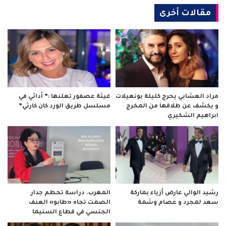
مقالات أخرى
مراد العشابي يحرج كليلة بونعيلات
غيثة عصفور تعلنها :” أدائي في
و يكشف عن طلاقها من المخرج
مسلسل طريق الورد كان كارثي”
ابراهيم الشكيري
رشيد الوالي عارض أزياء بماركة
المغرب. دراسة تحطم جدار
سعد لمجرد و عصام وشمة
الصمت تجاه «طابو» العنف
الجنسي في قطاع السنيما