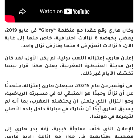
وكان هاري وقع عقدا مع منظمة “Glory” في مايو 2019،
يقضي بخوضه 6 نزالات احترافية، خاض منها إلى غاية
الآن، 5 نزالات انهزم في 4 منها وفاز في نزال واحد.
إعلان هاري، إعتزاله اللعب دوليا، لم يكن الأول، لقد كان
إبن مدينة القنيطرة المغربية، يعلن هكذا قرار بينما
تكشف الأيام غير ذلك.
في نوفمبر من عام 20215، سيعلن هاري إعتزاله، متحدثًا
عن أن نزالًا وحيدًا هو المتبقي له في مسيرته الرياضية،
وهو النزال الذي يتمنى ان يحتضنه المغرب، بما أنه لم
يسبق لهاري أبدًا أن شارك في مباراة داخل بلده الأصلي
لترعرعه في هولندا.
الإعلان الذي خلّف مفاجأة كبيرة، زفه بدر هاري إلى
معجبيه ومتابعيه في حوار مع إذاعة راديو مارس