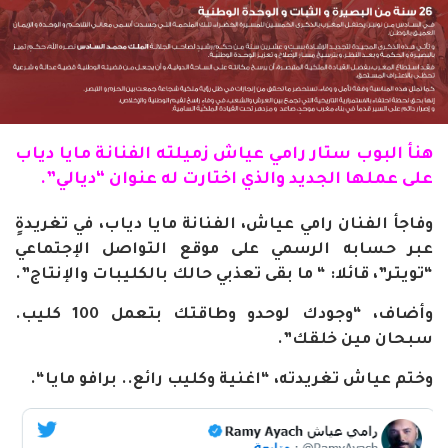
هنأ البوب
ستار
رامي عياش زميلته
الفنانة
مايا دياب
على عملها الجديد والذي اختارت له عنوان “ديالي”.
وفاجأ الفنان رامي عياش، الفنانة مايا دياب، في تغريدةٍ
عبر حسابه الرسمي على موقع التواصل الإجتماعي
“تويتر”، قائلا: “
ما بقى تعذبي حالك بالكليبات والإنتاج”.
وأضاف، “وجودك لوحدو وطاقتك بتعمل 100 كليب.
سبحان مين خلقك”.
وختم عياش تغريدته، “اغنية وكليب رائع.. برافو مايا
“.