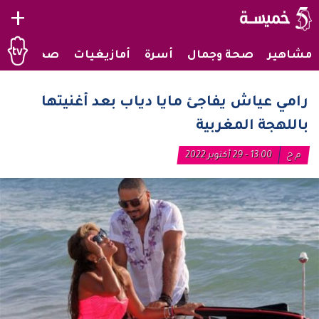
+
مشاهير
صحة وجمال
أسرة
أمازيغيات
صحراويات
رامي عياش يفاجئ مايا دياب بعد أغنيتها
باللهجة المغربية
م.ح
13:00 - 29 أكتوبر 2022