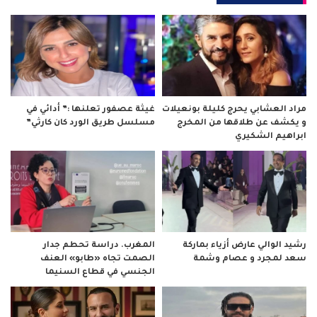
مراد العشابي يحرج كليلة بونعيلات
غيثة عصفور تعلنها :” أدائي في
و يكشف عن طلاقها من المخرج
مسلسل طريق الورد كان كارثي”
ابراهيم الشكيري
رشيد الوالي عارض أزياء بماركة
المغرب. دراسة تحطم جدار
سعد لمجرد و عصام وشمة
الصمت تجاه «طابو» العنف
الجنسي في قطاع السنيما