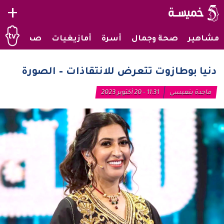
+
مشاهير
صحة وجمال
أسرة
أمازيغيات
صحراويات
دنيا بوطازوت تتعرض للانتقاذات – الصورة
ماجدة بنعيسى
11:31 - 20 أكتوبر 2023