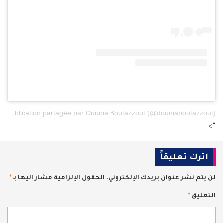
Une publication partagée par Dounia Boutazzout (@douniaboutazzout)
“>
اترك تعليقاً
لن يتم نشر عنوان بريدك الإلكتروني.
الحقول الإلزامية مشار إليها بـ
*
التعليق
*