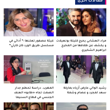
مقالات أخرى
مراد العشابي يحرج كليلة بونعيلات
غيثة عصفور تعلنها :” أدائي في
و يكشف عن طلاقها من المخرج
مسلسل طريق الورد كان كارثي”
ابراهيم الشكيري
رشيد الوالي عارض أزياء بماركة
المغرب. دراسة تحطم جدار
سعد لمجرد و عصام وشمة
الصمت تجاه «طابو» العنف
الجنسي في قطاع السنيما